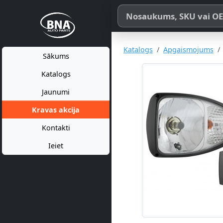
Meklēt pēc produkta nosaukum
Katalogs
Apgaismojums
Sākums
Katalogs
Jaunumi
Kravas akcija
Kontakti
Ieiet