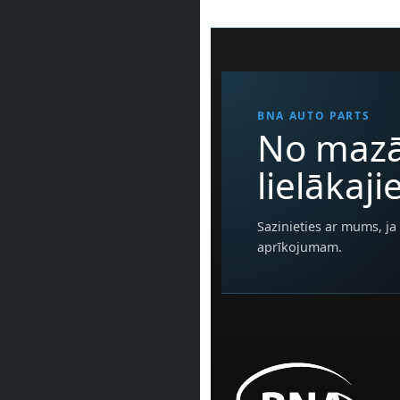
BNA AUTO PARTS
No mazā
lielākaj
Sazinieties ar mums, ja 
aprīkojumam.