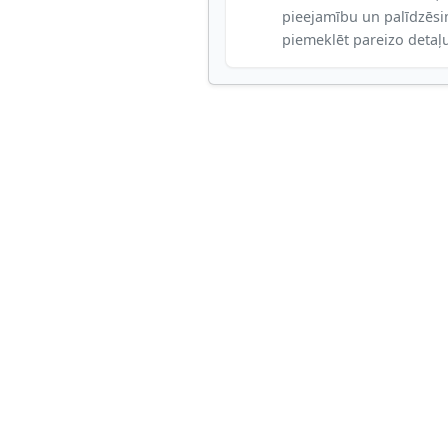
pieejamību un palīdzēs
piemeklēt pareizo detaļ