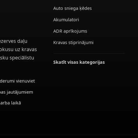
Auto sniega ķēdes
Akumulatori
ADR aprīkojums
ezerves daļu
Kravas stiprinājumi
 fokusu uz kravas
sku speciālistu
Skatīt visas kategorijas
ederumi vienuviet
ības jautājumiem
darba laikā