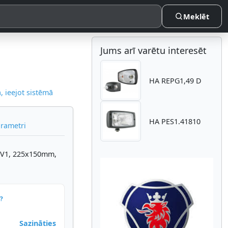
Meklēt
Jums arī varētu interesēt
HA REPG1,49 D
 ieejot sistēmā
HA PES1.41810
arametri
RGV1, 225x150mm,
?
Atpakaļ
Nākam
Sazināties