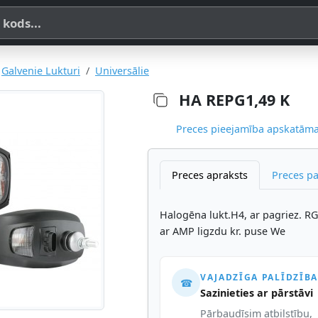
a, SKU vai OE koda
Galvenie Lukturi
Universālie
HA REPG1,49 K
Preces pieejamība apskatāma,
Preces apraksts
Preces p
Halogēna lukt.H4, ar pagriez. 
ar AMP ligzdu kr. puse We
VAJADZĪGA PALĪDZĪBA
☎
Sazinieties ar pārstāvi
Pārbaudīsim atbilstību,