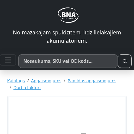
No mazākajām spuldzītēm, līdz lielākajiem
akumulatoriem.
Meklēt pēc produkta nosaukuma, SKU vai OE koda
Katalogs
Apgaismojums
Papildus apgaismojums
Darba lukturi