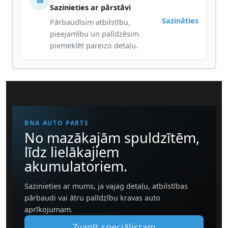
☎
Sazinieties ar pārstāvi
Sazināties
Pārbaudīsim atbilstību,
pieejamību un palīdzēsim
piemeklēt pareizo detaļu.
BNA AUTO PARTS
No mazākajām spuldzītēm,
līdz lielākajiem
akumulatoriem.
Sazinieties ar mums, ja vajag detaļu, atbilstības
pārbaudi vai ātru palīdzību kravas auto
aprīkojumam.
Zvanīt speciālistam