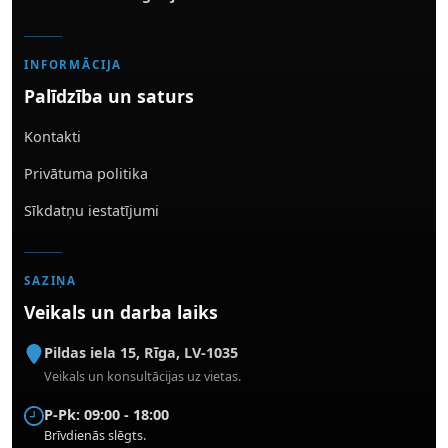
INFORMĀCIJA
Palīdzība un saturs
Kontakti
Privātuma politika
Sīkdatņu iestatījumi
SAZIŅA
Veikals un darba laiks
Pildas iela 15
,
Rīga
,
LV-1035
Veikals un konsultācijas uz vietas.
P-Pk: 09:00 - 18:00
Brīvdienās slēgts.