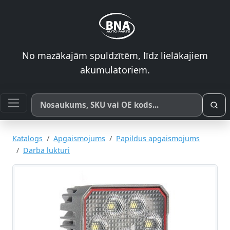
No mazākajām spuldzītēm, līdz lielākajiem
akumulatoriem.
Meklēt pēc produkta nosaukuma, SKU vai OE koda
Katalogs
Apgaismojums
Papildus apgaismojums
Darba lukturi