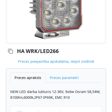
HA WRK/LED266
Preces pieejamība apskatāma, ieejot sistēmā
Preces apraksts
Preces parametri
NEW LED darba lukturis 12-36V, 9x6w Osram S8,54W,
8100lm,6000k,IP67-IP69K, EMC R10