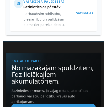
VAJADZĪGA PALĪDZĪBA?
☎
Sazinieties ar pārstāvi
Sazināties
Pārbaudīsim atbilstību,
pieejamību un palīdzēsim
piemeklēt pareizo detaļu.
BNA AUTO PARTS
No mazākajām spuldzītēm,
līdz lielākajiem
akumulatoriem.
Sazinieties ar mums, ja vajag detaļu, atbilstības
pārbaudi vai ātru palīdzību kravas auto
aprīkojumam.