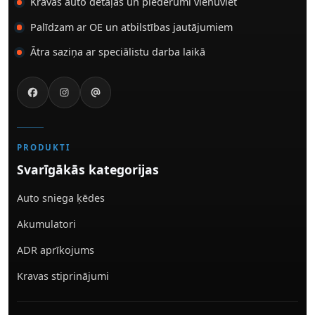
Kravas auto detaļas un piederumi vienuviet
Palīdzam ar OE un atbilstības jautājumiem
Ātra saziņa ar speciālistu darba laikā
PRODUKTI
Svarīgākās kategorijas
Auto sniega ķēdes
Akumulatori
ADR aprīkojums
Kravas stiprinājumi