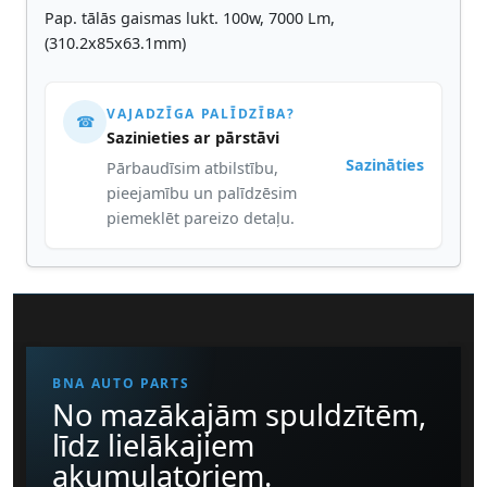
Pap. tālās gaismas lukt. 100w, 7000 Lm,
(310.2x85x63.1mm)
VAJADZĪGA PALĪDZĪBA?
☎
Sazinieties ar pārstāvi
Sazināties
Pārbaudīsim atbilstību,
pieejamību un palīdzēsim
piemeklēt pareizo detaļu.
BNA AUTO PARTS
No mazākajām spuldzītēm,
līdz lielākajiem
akumulatoriem.