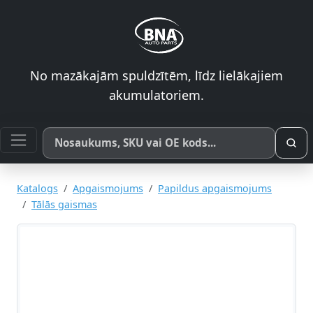
No mazākajām spuldzītēm, līdz lielākajiem
akumulatoriem.
Meklēt pēc produkta nosaukuma, SKU vai OE koda
Katalogs
Apgaismojums
Papildus apgaismojums
Tālās gaismas