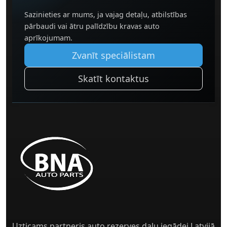
Sazinieties ar mums, ja vajag detaļu, atbilstības
pārbaudi vai ātru palīdzību kravas auto
aprīkojumam.
Zvanīt speciālistam
Skatīt kontaktus
Uzticams partneris auto rezerves daļu iegādei Latvijā