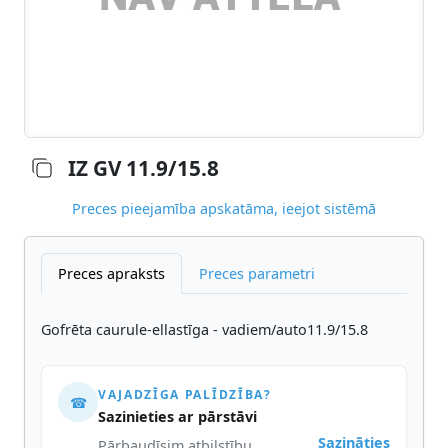
IZ GV 11.9/15.8
Preces pieejamība apskatāma, ieejot sistēmā
Preces apraksts
Preces parametri
Gofrēta caurule-ellastīga - vadiem/auto11.9/15.8
VAJADZĪGA PALĪDZĪBA?
☎
Sazinieties ar pārstāvi
Sazināties
Pārbaudīsim atbilstību,