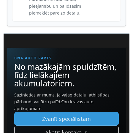
pieejamību un palīdzēsim
piemeklēt pareizo detaļu.
BNA AUTO PARTS
No mazākajām spuldzītēm,
līdz lielākajiem
akumulatoriem.
Sazinieties ar mums, ja vajag detaļu, atbilstības
pārbaudi vai ātru palīdzību kravas auto
aprīkojumam.
Zvanīt speciālistam
Skatīt kontaktus