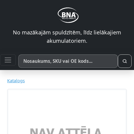
No mazākajām spuldzītēm, līdz lielākajiem
akumulatoriem.
Meklēt pēc produkta nosaukuma, SKU vai OE koda
Katalogs