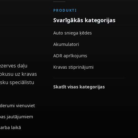
PRODUKTI
Svarīgākās kategorijas
Auto sniega ķēdes
Akumulatori
ADR aprīkojums
ezerves daļu
Kravas stiprinājumi
 fokusu uz kravas
sku speciālistu
Skatīt visas kategorijas
ederumi vienuviet
ības jautājumiem
darba laikā