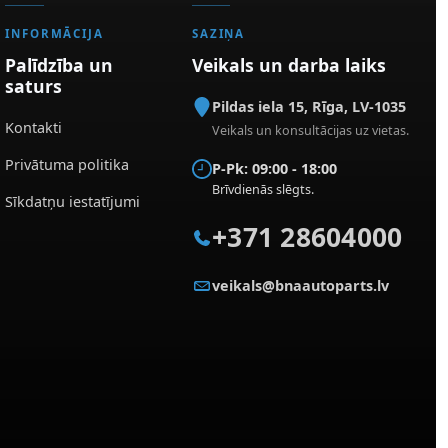
INFORMĀCIJA
SAZIŅA
Palīdzība un
Veikals un darba laiks
saturs
Pildas iela 15
,
Rīga
,
LV-1035
Kontakti
Veikals un konsultācijas uz vietas.
Privātuma politika
P-Pk: 09:00 - 18:00
Brīvdienās slēgts.
Sīkdatņu iestatījumi
+371 28604000
veikals@bnaautoparts.lv