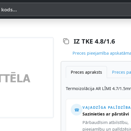
a, SKU vai OE koda
IZ TKE 4.8/1.6
Preces pieejamība apskatāma,
Preces apraksts
Preces p
Termoizolācija AR LĪMI 4.7/1.5m
VAJADZĪGA PALĪDZĪBA
☎
Sazinieties ar pārstāvi
Pārbaudīsim atbilstību,
pieejamību un palīdzēs