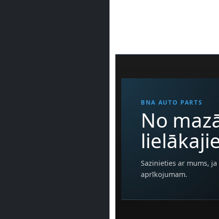
BNA AUTO PARTS
No mazā
lielākaj
Sazinieties ar mums, ja 
aprīkojumam.