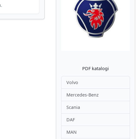
u.
Atpakaļ
Nākam
PDF katalogi
Volvo
Mercedes-Benz
Scania
DAF
MAN