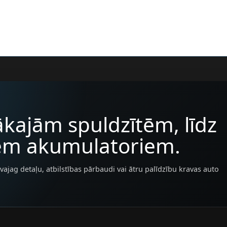
kajām spuldzītēm, līdz
iem akumulatoriem.
vajag detaļu, atbilstības pārbaudi vai ātru palīdzību kravas auto