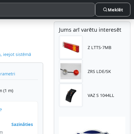
Meklēt
Jums arī varētu interesēt
Z LTTS-7MB
 ieejot sistēmā
ZRS LDE/SK
arametri
m (1 m)
VAZ S 1044LL
?
Sazināties
im