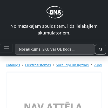
No mazākajām spuldzītēm, līdz lielākajiem
akumulatoriem.
Meklēt pēc produkta nosaukuma, SKU vai OE koda
Katalogs
Elektrosistēmas
Spraudņi un ligzdas
2-pol