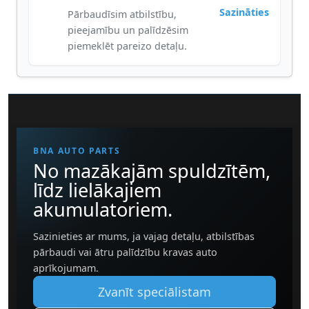
Sazināties
Pārbaudīsim atbilstību,
pieejamību un palīdzēsim
piemeklēt pareizo detaļu.
BNA AUTO PARTS
No mazākajām spuldzītēm,
līdz lielākajiem
akumulatoriem.
Sazinieties ar mums, ja vajag detaļu, atbilstības
pārbaudi vai ātru palīdzību kravas auto
aprīkojumam.
Zvanīt speciālistam