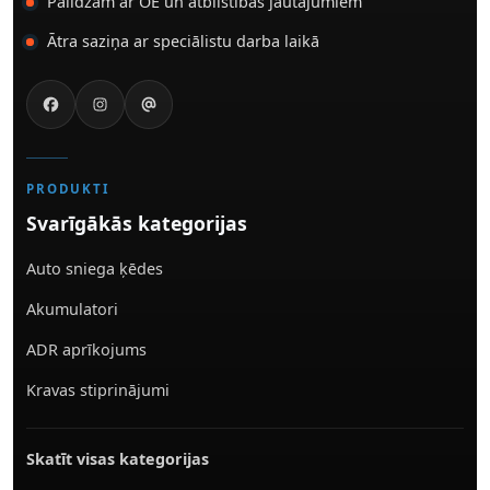
Palīdzam ar OE un atbilstības jautājumiem
Ātra saziņa ar speciālistu darba laikā
PRODUKTI
Svarīgākās kategorijas
Auto sniega ķēdes
Akumulatori
ADR aprīkojums
Kravas stiprinājumi
Skatīt visas kategorijas