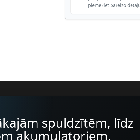
piemeklēt pareizo detaļ
kajām spuldzītēm, līdz
iem akumulatoriem.