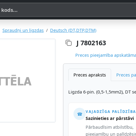
a, SKU vai OE koda
Spraudņi un ligzdas
Deutsch (DT,DTP,DTM)
J 7802163
Preces pieejamība apskatāma,
Preces apraksts
Preces p
Ligzda 6-pin. (0,5-1,5mm2), DT se
VAJADZĪGA PALĪDZĪBA
☎
Sazinieties ar pārstāvi
Pārbaudīsim atbilstību,
pieejamību un palīdzēs