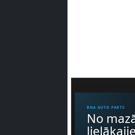
BNA AUTO PARTS
No mazā
lielākaj