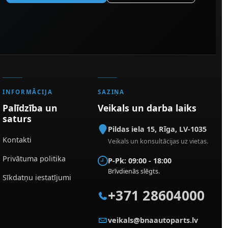
INFORMĀCIJA
SAZIŅA
Palīdzība un
Veikals un darba laiks
saturs
Pildas iela 15
,
Rīga
,
LV-1035
Kontakti
Veikals un konsultācijas uz vietas.
Privātuma politika
P-Pk: 09:00 - 18:00
Brīvdienās slēgts.
Sīkdatņu iestatījumi
+371 28604000
veikals@bnaautoparts.lv