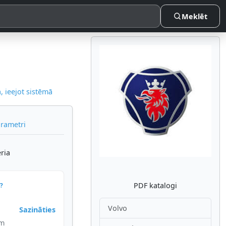
Meklēt
 ieejot sistēmā
Atpakaļ
Nākam
arametri
ria
PDF katalogi
?
Volvo
Sazināties
im