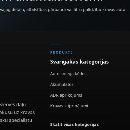
vajag detaļu, atbilstības pārbaudi vai ātru palīdzību kravas auto
PRODUKTI
Svarīgākās kategorijas
Auto sniega ķēdes
Akumulatori
ADR aprīkojums
ezerves daļu
Kravas stiprinājumi
 fokusu uz kravas
sku speciālistu
Skatīt visas kategorijas