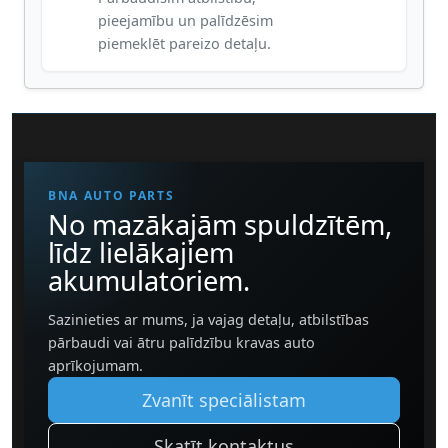
pieejamību un palīdzēsim
piemeklēt pareizo detaļu.
BNA AUTO PARTS
No mazākajām spuldzītēm,
līdz lielākajiem
akumulatoriem.
Sazinieties ar mums, ja vajag detaļu, atbilstības
pārbaudi vai ātru palīdzību kravas auto
aprīkojumam.
Zvanīt speciālistam
Skatīt kontaktus