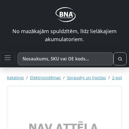
No mazākajām spuldzītēm, līdz lielākajiem
akumulatoriem.
Meklēt pēc produkta nosaukuma, SKU vai OE koda
Katalogs
Elektrosistēmas
Spraudņi un ligzdas
2-pol