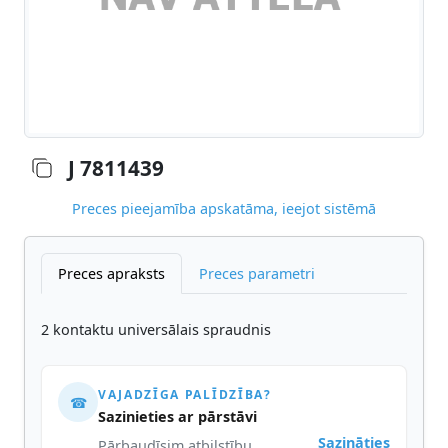
J 7811439
Preces pieejamība apskatāma, ieejot sistēmā
Preces apraksts
Preces parametri
2 kontaktu universālais spraudnis
VAJADZĪGA PALĪDZĪBA?
☎
Sazinieties ar pārstāvi
Sazināties
Pārbaudīsim atbilstību,