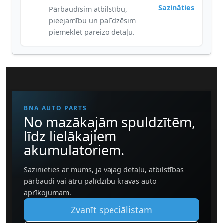
Sazināties
Pārbaudīsim atbilstību,
pieejamību un palīdzēsim
piemeklēt pareizo detaļu.
BNA AUTO PARTS
No mazākajām spuldzītēm,
līdz lielākajiem
akumulatoriem.
Sazinieties ar mums, ja vajag detaļu, atbilstības
pārbaudi vai ātru palīdzību kravas auto
aprīkojumam.
Zvanīt speciālistam