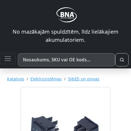
No mazākajām spuldzītēm, līdz lielākajiem
akumulatoriem.
Meklēt pēc produkta nosaukuma, SKU vai OE koda
Katalogs
Elektrosistēmas
Slēdži un pogas