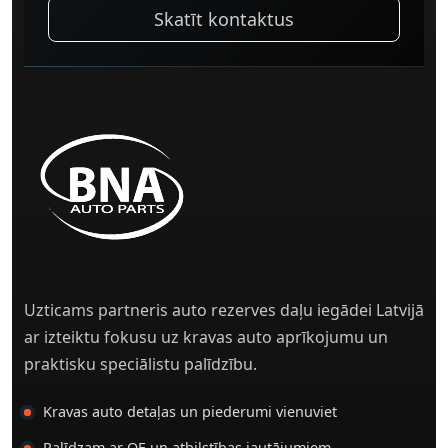
Skatīt kontaktus
Uzticams partneris auto rezerves daļu iegādei Latvijā
ar izteiktu fokusu uz kravas auto aprīkojumu un
praktisku speciālistu palīdzību.
Kravas auto detaļas un piederumi vienuviet
Palīdzam ar OE un atbilstības jautājumiem