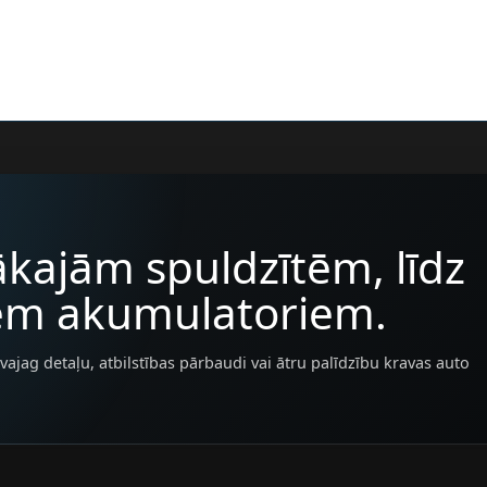
kajām spuldzītēm, līdz
iem akumulatoriem.
vajag detaļu, atbilstības pārbaudi vai ātru palīdzību kravas auto