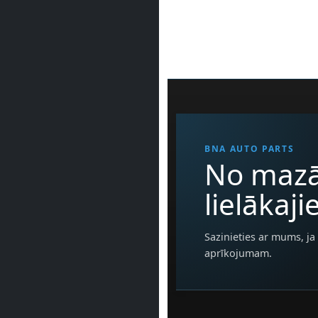
BNA AUTO PARTS
No mazā
lielākaj
Sazinieties ar mums, ja 
aprīkojumam.