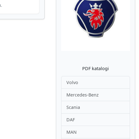
u.
Atpakaļ
Nākam
PDF katalogi
Volvo
Mercedes-Benz
Scania
DAF
MAN