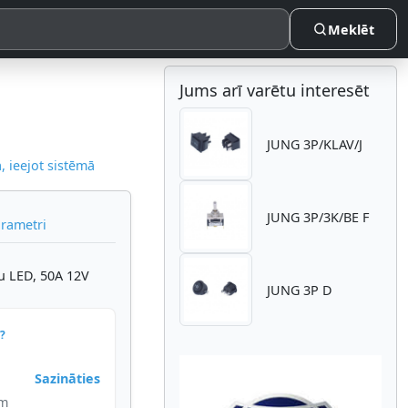
Meklēt
Jums arī varētu interesēt
JUNG 3P/KLAV/J
 ieejot sistēmā
JUNG 3P/3K/BE F
arametri
nu LED, 50A 12V
JUNG 3P D
?
Sazināties
im