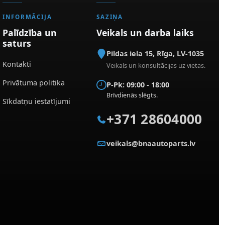
INFORMĀCIJA
SAZIŅA
Palīdzība un
Veikals un darba laiks
saturs
Pildas iela 15
,
Rīga
,
LV-1035
Kontakti
Veikals un konsultācijas uz vietas.
Privātuma politika
P-Pk: 09:00 - 18:00
Brīvdienās slēgts.
Sīkdatņu iestatījumi
+371 28604000
veikals@bnaautoparts.lv