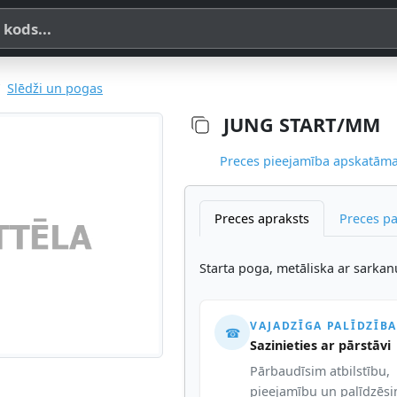
a, SKU vai OE koda
Slēdži un pogas
JUNG START/MM
Preces pieejamība apskatāma,
Preces apraksts
Preces p
Starta poga, metāliska ar sarka
VAJADZĪGA PALĪDZĪBA
☎
Sazinieties ar pārstāvi
Pārbaudīsim atbilstību,
pieejamību un palīdzēs