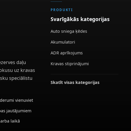
PRODUKTI
Svarīgākās kategorijas
Auto sniega ķēdes
Akumulatori
ADR aprīkojums
ezerves daļu
Kravas stiprinājumi
 fokusu uz kravas
sku speciālistu
Skatīt visas kategorijas
ederumi vienuviet
ības jautājumiem
darba laikā