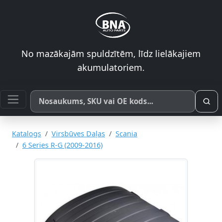
No mazākajām spuldzītēm, līdz lielākajiem
akumulatoriem.
Meklēt pēc produkta nosaukuma, SKU vai OE koda
Katalogs
Virsbūves Daļas
Scania
6 Series R-G (2009-2016)