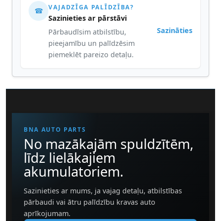
VAJADZĪGA PALĪDZĪBA?
☎
Sazinieties ar pārstāvi
Sazināties
Pārbaudīsim atbilstību,
pieejamību un palīdzēsim
piemeklēt pareizo detaļu.
BNA AUTO PARTS
No mazākajām spuldzītēm,
līdz lielākajiem
akumulatoriem.
Sazinieties ar mums, ja vajag detaļu, atbilstības
pārbaudi vai ātru palīdzību kravas auto
aprīkojumam.