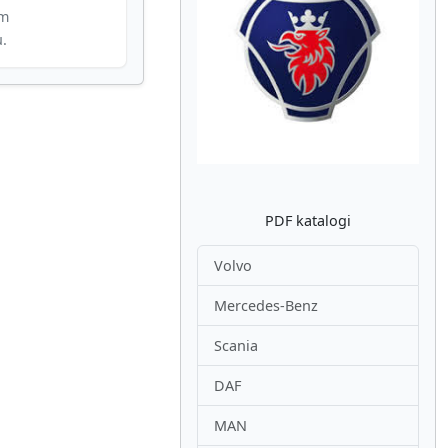
im
u.
Atpakaļ
Nākam
PDF katalogi
Volvo
Mercedes-Benz
Scania
DAF
MAN