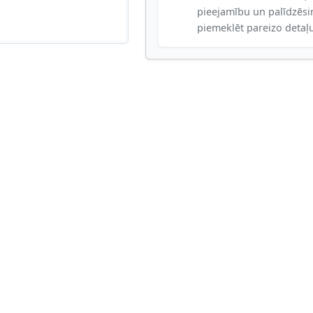
pieejamību un palīdzēs
piemeklēt pareizo detaļ