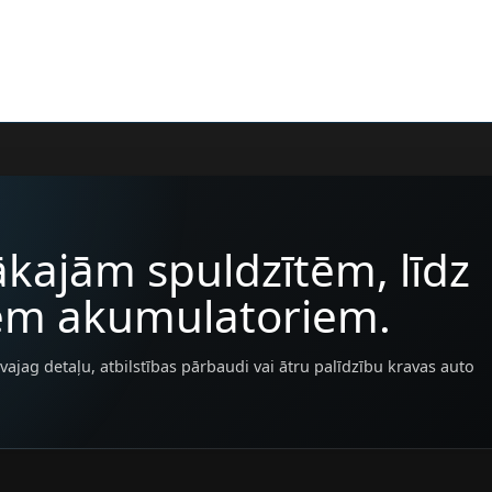
kajām spuldzītēm, līdz
iem akumulatoriem.
vajag detaļu, atbilstības pārbaudi vai ātru palīdzību kravas auto