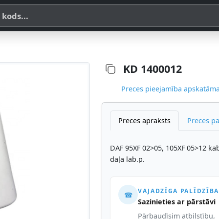
a, SKU vai OE koda
KD 1400012
Preces pieejamība apskatāma,
Preces apraksts
Preces p
DAF 95XF 02>05, 105XF 05>12 kab
daļa lab.p.
VAJADZĪGA PALĪDZĪBA
☎
Sazinieties ar pārstāvi
Pārbaudīsim atbilstību,