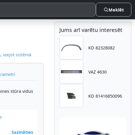
Meklēt
Jums arī varētu interesēt
KD 82328082
 ieejot sistēmā
VAZ 4630
arametri
ines stūra vidus
KD 81416850096
?
Sazināties