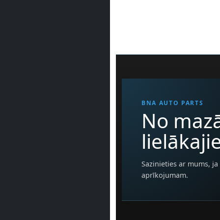
BNA AUTO PARTS
No mazā
lielākaj
Sazinieties ar mums, ja 
aprīkojumam.