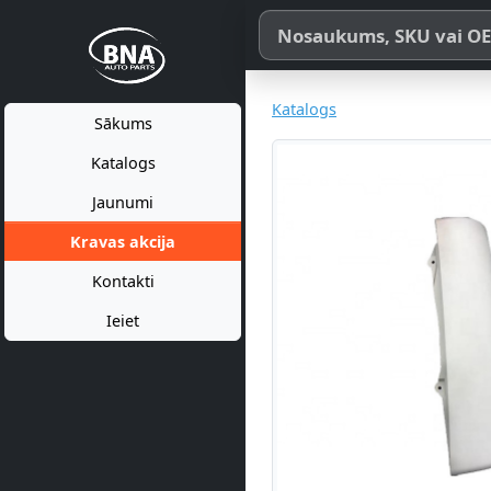
Meklēt pēc produkta nosaukum
Katalogs
Sākums
Katalogs
Jaunumi
Kravas akcija
Kontakti
Ieiet