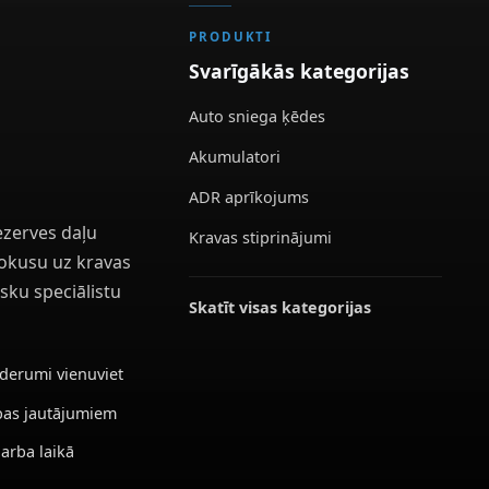
PRODUKTI
Svarīgākās kategorijas
Auto sniega ķēdes
Akumulatori
ADR aprīkojums
ezerves daļu
Kravas stiprinājumi
 fokusu uz kravas
sku speciālistu
Skatīt visas kategorijas
ederumi vienuviet
ības jautājumiem
darba laikā