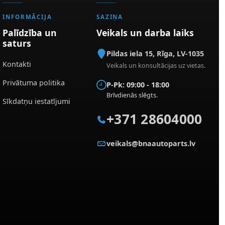
INFORMĀCIJA
SAZIŅA
Palīdzība un
Veikals un darba laiks
saturs
Pildas iela 15
,
Rīga
,
LV-1035
Kontakti
Veikals un konsultācijas uz vietas.
Privātuma politika
P-Pk: 09:00 - 18:00
Brīvdienās slēgts.
Sīkdatņu iestatījumi
+371 28604000
veikals@bnaautoparts.lv