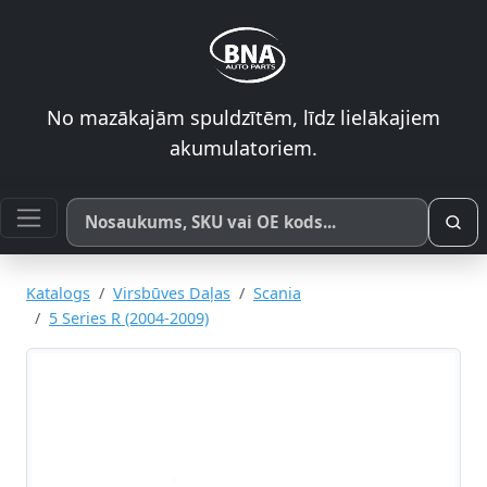
No mazākajām spuldzītēm, līdz lielākajiem
akumulatoriem.
Meklēt pēc produkta nosaukuma, SKU vai OE koda
Katalogs
Virsbūves Daļas
Scania
5 Series R (2004-2009)