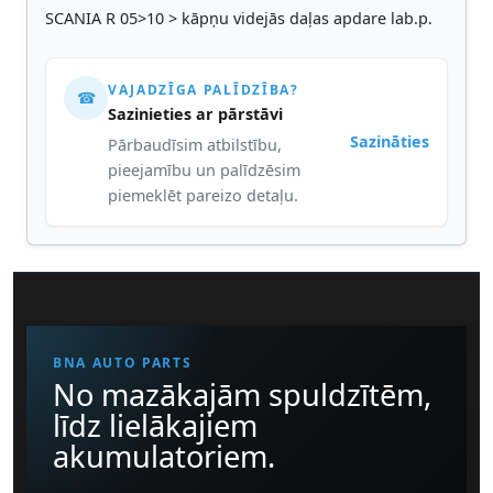
SCANIA R 05>10 > kāpņu videjās daļas apdare lab.p.
VAJADZĪGA PALĪDZĪBA?
☎
Sazinieties ar pārstāvi
Sazināties
Pārbaudīsim atbilstību,
pieejamību un palīdzēsim
piemeklēt pareizo detaļu.
BNA AUTO PARTS
No mazākajām spuldzītēm,
līdz lielākajiem
akumulatoriem.