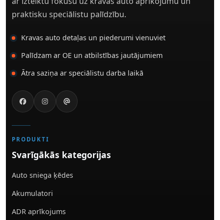
ar izteiktu fokusu uz kravas auto aprīkojumu un
praktisku speciālistu palīdzību.
Kravas auto detaļas un piederumi vienuviet
Palīdzam ar OE un atbilstības jautājumiem
Ātra saziņa ar speciālistu darba laikā
PRODUKTI
Svarīgākās kategorijas
Auto sniega ķēdes
Akumulatori
ADR aprīkojums