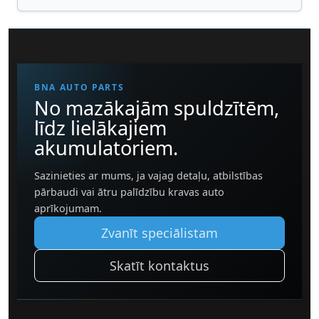
BNA AUTO PARTS
No mazākajām spuldzītēm,
līdz lielākajiem
akumulatoriem.
Sazinieties ar mums, ja vajag detaļu, atbilstības
pārbaudi vai ātru palīdzību kravas auto
aprīkojumam.
Zvanīt speciālistam
Skatīt kontaktus