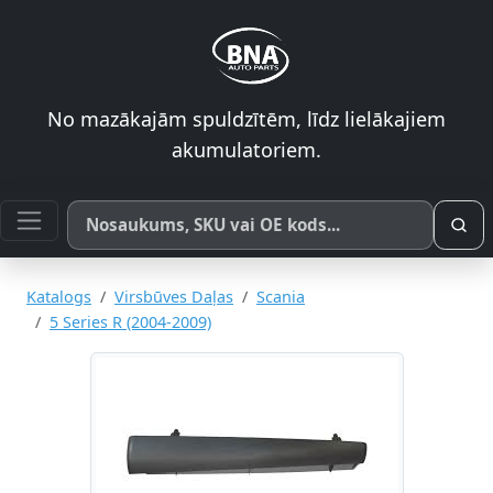
No mazākajām spuldzītēm, līdz lielākajiem
akumulatoriem.
Meklēt pēc produkta nosaukuma, SKU vai OE koda
Katalogs
Virsbūves Daļas
Scania
5 Series R (2004-2009)