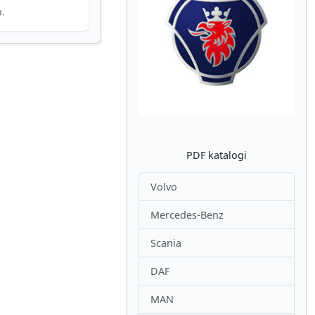
u.
Atpakaļ
Nākam
PDF katalogi
Volvo
Mercedes-Benz
Scania
DAF
MAN