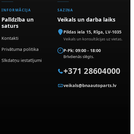
INFORMĀCIJA
SAZIŅA
Palīdzība un
Veikals un darba laiks
saturs
Pildas iela 15
,
Rīga
,
LV-1035
Kontakti
Veikals un konsultācijas uz vietas.
Privātuma politika
P-Pk: 09:00 - 18:00
Brīvdienās slēgts.
Sīkdatņu iestatījumi
+371 28604000
veikals@bnaautoparts.lv