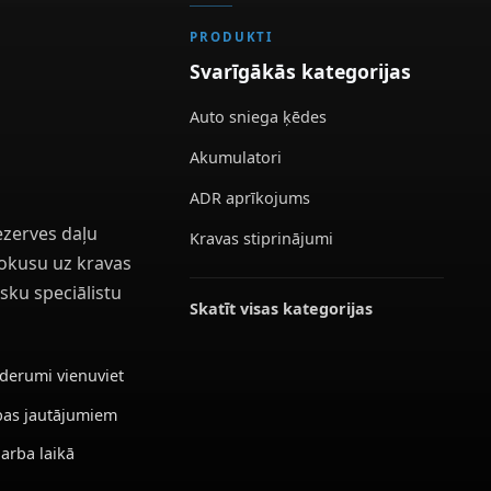
PRODUKTI
Svarīgākās kategorijas
Auto sniega ķēdes
Akumulatori
ADR aprīkojums
ezerves daļu
Kravas stiprinājumi
 fokusu uz kravas
sku speciālistu
Skatīt visas kategorijas
ederumi vienuviet
ības jautājumiem
darba laikā