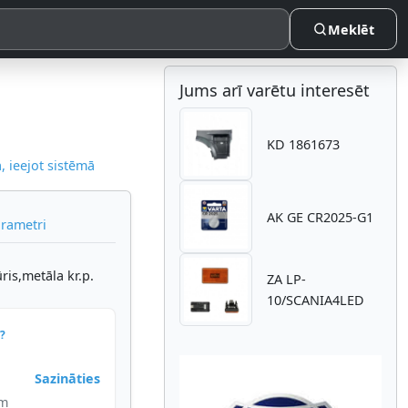
Meklēt
Jums arī varētu interesēt
KD 1861673
 ieejot sistēmā
AK GE CR2025-G1
arametri
is,metāla kr.p.
ZA LP-
10/SCANIA4LED
?
Sazināties
im