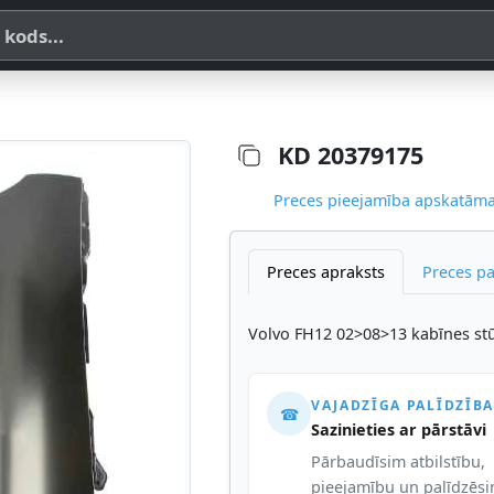
a, SKU vai OE koda
KD 20379175
Preces pieejamība apskatāma,
Preces apraksts
Preces p
Volvo FH12 02>08>13 kabīnes stūr
VAJADZĪGA PALĪDZĪBA
☎
Sazinieties ar pārstāvi
Pārbaudīsim atbilstību,
pieejamību un palīdzēs