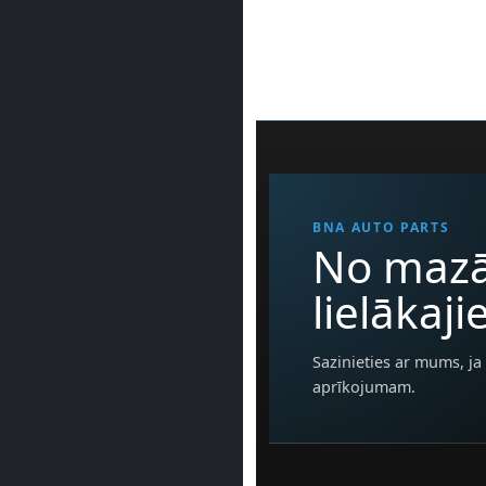
BNA AUTO PARTS
No mazā
lielākaj
Sazinieties ar mums, ja 
aprīkojumam.