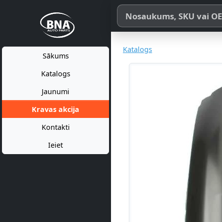
Meklēt pēc produkta nosaukum
Katalogs
Sākums
Katalogs
Jaunumi
Kravas akcija
Kontakti
Ieiet