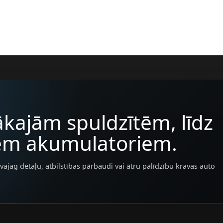
kajām spuldzītēm, līdz
iem akumulatoriem.
vajag detaļu, atbilstības pārbaudi vai ātru palīdzību kravas auto