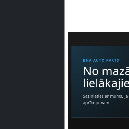
BNA AUTO PARTS
No mazā
lielākaj
Sazinieties ar mums, ja 
aprīkojumam.