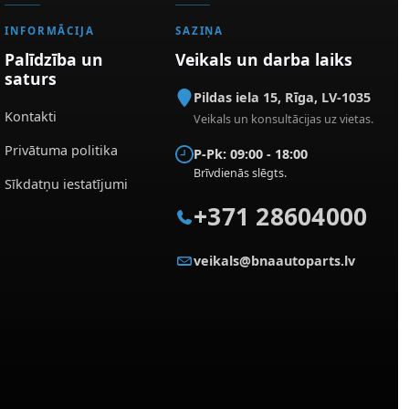
INFORMĀCIJA
SAZIŅA
Palīdzība un
Veikals un darba laiks
saturs
Pildas iela 15
,
Rīga
,
LV-1035
Kontakti
Veikals un konsultācijas uz vietas.
Privātuma politika
P-Pk: 09:00 - 18:00
Brīvdienās slēgts.
Sīkdatņu iestatījumi
+371 28604000
veikals@bnaautoparts.lv