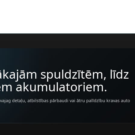
kajām spuldzītēm, līdz
iem akumulatoriem.
vajag detaļu, atbilstības pārbaudi vai ātru palīdzību kravas auto