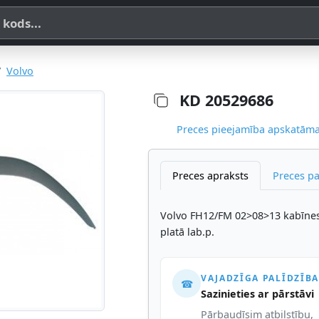
a, SKU vai OE koda
Volvo
KD 20529686
Preces pieejamība apskatāma,
Preces apraksts
Preces p
Volvo FH12/FM 02>08>13 kabīne
platā lab.p.
VAJADZĪGA PALĪDZĪBA
☎
Sazinieties ar pārstāvi
Pārbaudīsim atbilstību,