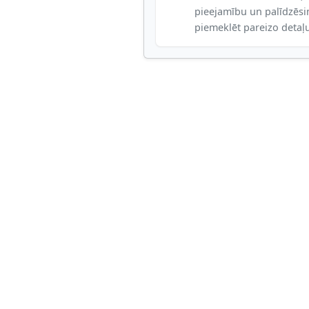
pieejamību un palīdzēs
piemeklēt pareizo detaļ