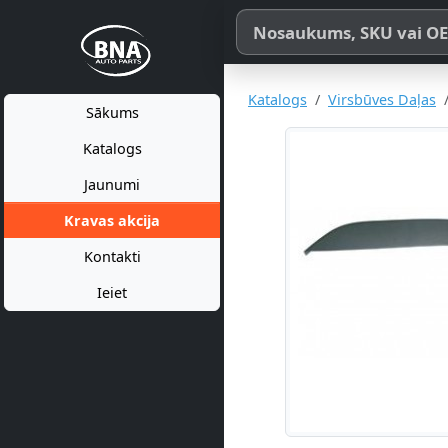
Meklēt pēc produkta nosaukum
Katalogs
Virsbūves Daļas
Sākums
Katalogs
Jaunumi
Kravas akcija
Kontakti
Ieiet