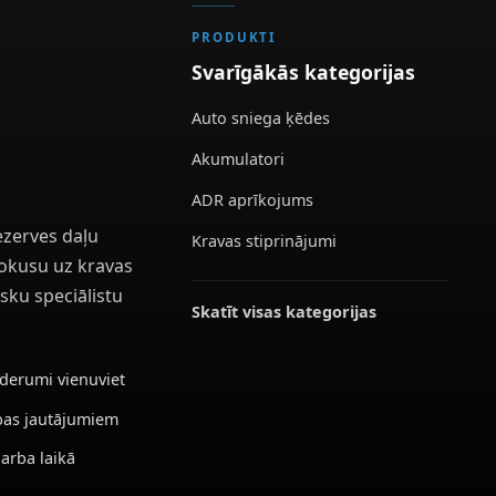
PRODUKTI
Svarīgākās kategorijas
Auto sniega ķēdes
Akumulatori
ADR aprīkojums
ezerves daļu
Kravas stiprinājumi
 fokusu uz kravas
sku speciālistu
Skatīt visas kategorijas
ederumi vienuviet
ības jautājumiem
darba laikā