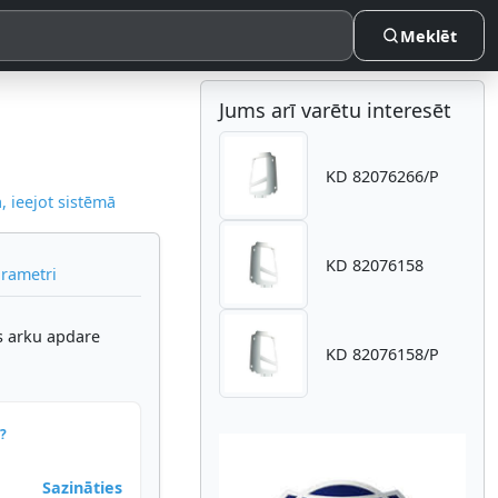
Meklēt
Jums arī varētu interesēt
KD 82076266/P
 ieejot sistēmā
KD 82076158
arametri
s arku apdare
KD 82076158/P
?
Sazināties