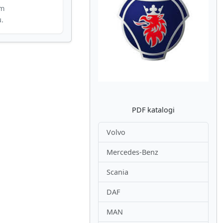
im
u.
Atpakaļ
Nākam
PDF katalogi
Volvo
Mercedes-Benz
Scania
DAF
MAN