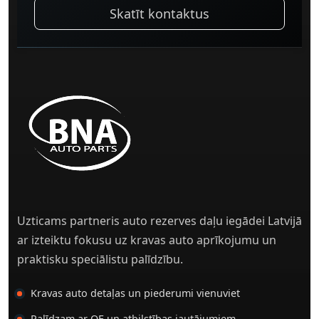
Skatīt kontaktus
Uzticams partneris auto rezerves daļu iegādei Latvijā
ar izteiktu fokusu uz kravas auto aprīkojumu un
praktisku speciālistu palīdzību.
Kravas auto detaļas un piederumi vienuviet
Palīdzam ar OE un atbilstības jautājumiem