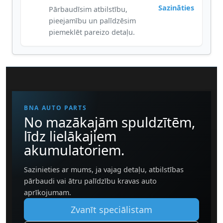
Sazināties
Pārbaudīsim atbilstību,
pieejamību un palīdzēsim
piemeklēt pareizo detaļu.
BNA AUTO PARTS
No mazākajām spuldzītēm,
līdz lielākajiem
akumulatoriem.
Sazinieties ar mums, ja vajag detaļu, atbilstības
pārbaudi vai ātru palīdzību kravas auto
aprīkojumam.
Zvanīt speciālistam