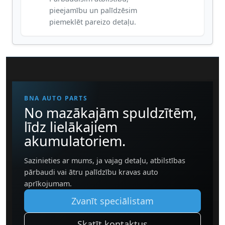
pieejamību un palīdzēsim
piemeklēt pareizo detaļu.
BNA AUTO PARTS
No mazākajām spuldzītēm,
līdz lielākajiem
akumulatoriem.
Sazinieties ar mums, ja vajag detaļu, atbilstības
pārbaudi vai ātru palīdzību kravas auto
aprīkojumam.
Zvanīt speciālistam
Skatīt kontaktus