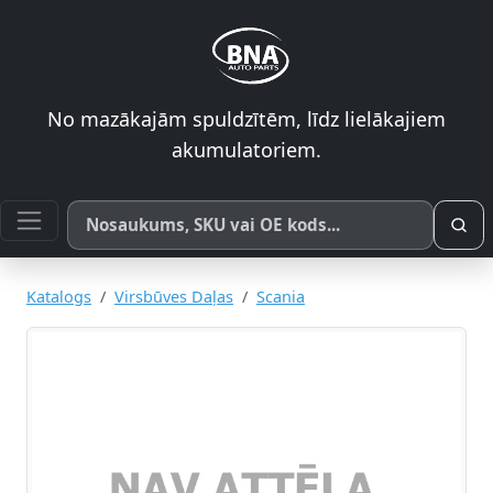
No mazākajām spuldzītēm, līdz lielākajiem
akumulatoriem.
Meklēt pēc produkta nosaukuma, SKU vai OE koda
Katalogs
Virsbūves Daļas
Scania