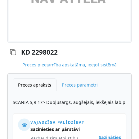
KD 2298022
Preces pieejamība apskatāma, ieejot sistēmā
Preces apraksts
Preces parametri
SCANIA S,R 17> Dubļusargs, augšējais, iekšējais lab.p
VAJADZĪGA PALĪDZĪBA?
☎
Sazinieties ar pārstāvi
Sazināties
Pārbaudīsim atbilstību,