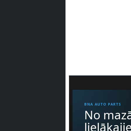
BNA AUTO PARTS
No mazā
lielākaj