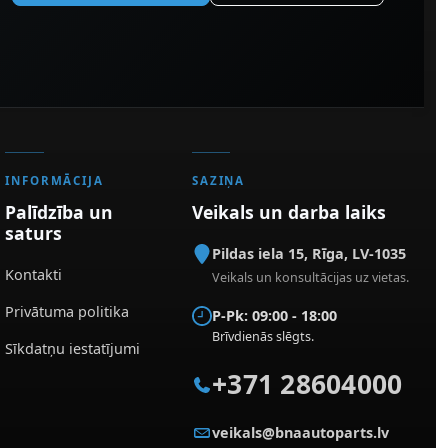
INFORMĀCIJA
SAZIŅA
Palīdzība un
Veikals un darba laiks
saturs
Pildas iela 15
,
Rīga
,
LV-1035
Kontakti
Veikals un konsultācijas uz vietas.
Privātuma politika
P-Pk: 09:00 - 18:00
Brīvdienās slēgts.
Sīkdatņu iestatījumi
+371 28604000
veikals@bnaautoparts.lv