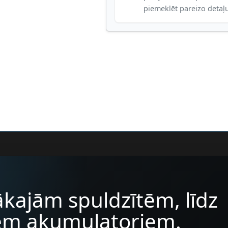
piemeklēt pareizo detaļ
kajām spuldzītēm, līdz
iem akumulatoriem.