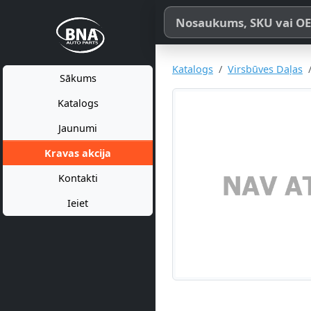
Meklēt pēc produkta nosaukum
Katalogs
Virsbūves Daļas
Sākums
Katalogs
Jaunumi
Kravas akcija
Kontakti
Ieiet