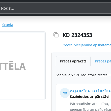
a, SKU vai OE koda
Scania
KD 2324353
Preces pieejamība apskatāma,
Preces apraksts
Preces p
Scania R,S 17> radiatora restes lī
VAJADZĪGA PALĪDZĪBA
☎
Sazinieties ar pārstāvi
Pārbaudīsim atbilstību,
pieejamību un palīdzēs