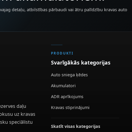
vajag detaļu, atbilstības pārbaudi vai ātru palīdzību kravas auto
PRODUKTI
Svarīgākās kategorijas
Auto sniega ķēdes
Akumulatori
ADR aprīkojums
ezerves daļu
Kravas stiprinājumi
 fokusu uz kravas
sku speciālistu
Skatīt visas kategorijas