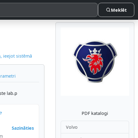
Meklēt
 ieejot sistēmā
Atpakaļ
Nākam
arametri
ste lab.p
PDF katalogi
?
Volvo
Sazināties
im