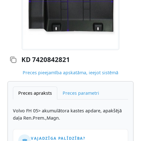
KD 7420842821
Preces pieejamība apskatāma, ieejot sistēmā
Preces apraksts
Preces parametri
Volvo FH 05> akumulātora kastes apdare, apakšējā
daļa Ren.Prem.,Magn.
VAJADZĪGA PALĪDZĪBA?
☎