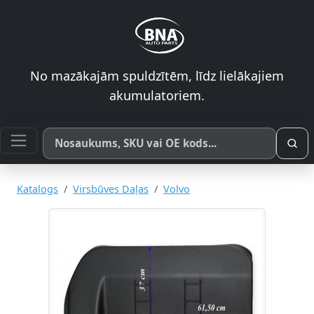
No mazākajām spuldzītēm, līdz lielākajiem
akumulatoriem.
Meklēt pēc produkta nosaukuma, SKU vai OE koda
Katalogs
Virsbūves Daļas
Volvo