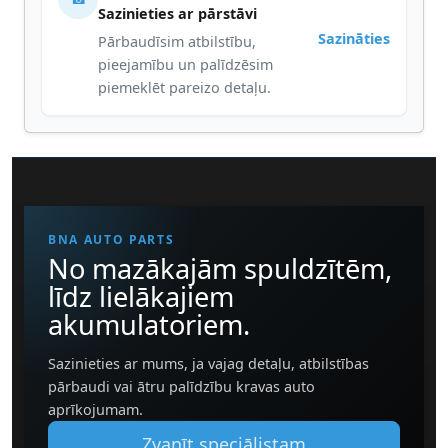
Sazinieties ar pārstāvi
Sazināties
Pārbaudīsim atbilstību,
pieejamību un palīdzēsim
piemeklēt pareizo detaļu.
BNA AUTO PARTS
No mazākajām spuldzītēm,
līdz lielākajiem
akumulatoriem.
Sazinieties ar mums, ja vajag detaļu, atbilstības
pārbaudi vai ātru palīdzību kravas auto
aprīkojumam.
Zvanīt speciālistam