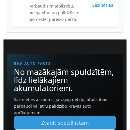
Sazināties
Pārbaudīsim atbilstību,
pieejamību un palīdzēsim
piemeklēt pareizo detaļu.
BNA AUTO PARTS
No mazākajām spuldzītēm,
līdz lielākajiem
akumulatoriem.
Sazinieties ar mums, ja vajag detaļu, atbilstības
pārbaudi vai ātru palīdzību kravas auto
aprīkojumam.
Zvanīt speciālistam