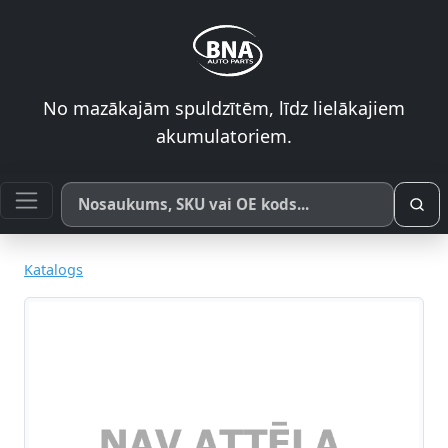
No mazākajām spuldzītēm, līdz lielākajiem
akumulatoriem.
Meklēt pēc produkta nosaukuma, SKU vai OE koda
Katalogs