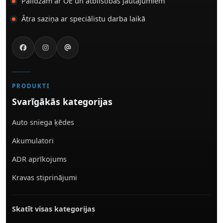
Palīdzam ar OE un atbilstības jautājumiem
Ātra saziņa ar speciālistu darba laikā
PRODUKTI
Svarīgākās kategorijas
Auto sniega ķēdes
Akumulatori
ADR aprīkojums
Kravas stiprinājumi
Skatīt visas kategorijas