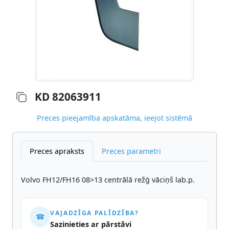
KD 82063911
Preces pieejamība apskatāma, ieejot sistēmā
Preces apraksts
Preces parametri
Volvo FH12/FH16 08>13 centrālā režģ vāciņš lab.p.
VAJADZĪGA PALĪDZĪBA?
☎
Sazinieties ar pārstāvi