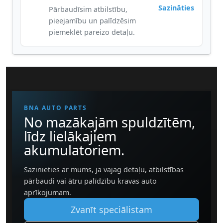
Sazināties
Pārbaudīsim atbilstību,
pieejamību un palīdzēsim
piemeklēt pareizo detaļu.
BNA AUTO PARTS
No mazākajām spuldzītēm,
līdz lielākajiem
akumulatoriem.
Sazinieties ar mums, ja vajag detaļu, atbilstības
pārbaudi vai ātru palīdzību kravas auto
aprīkojumam.
Zvanīt speciālistam