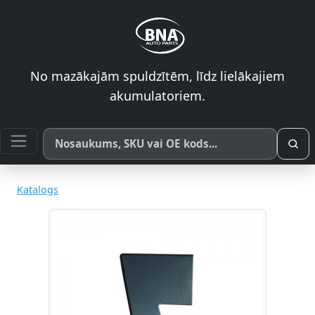
No mazākajām spuldzītēm, līdz lielākajiem
akumulatoriem.
Meklēt pēc produkta nosaukuma, SKU vai OE koda
Katalogs