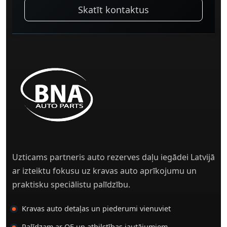
Skatīt kontaktus
Uzticams partneris auto rezerves daļu iegādei Latvijā
ar izteiktu fokusu uz kravas auto aprīkojumu un
praktisku speciālistu palīdzību.
Kravas auto detaļas un piederumi vienuviet
Palīdzam ar OE un atbilstības jautājumiem