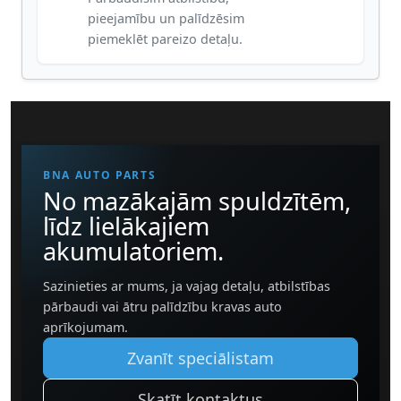
pieejamību un palīdzēsim
piemeklēt pareizo detaļu.
BNA AUTO PARTS
No mazākajām spuldzītēm,
līdz lielākajiem
akumulatoriem.
Sazinieties ar mums, ja vajag detaļu, atbilstības
pārbaudi vai ātru palīdzību kravas auto
aprīkojumam.
Zvanīt speciālistam
Skatīt kontaktus