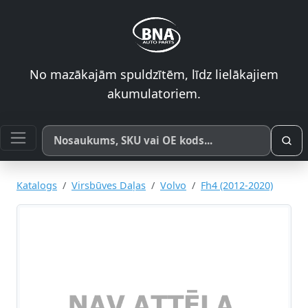
No mazākajām spuldzītēm, līdz lielākajiem
akumulatoriem.
Meklēt pēc produkta nosaukuma, SKU vai OE koda
Katalogs
Virsbūves Daļas
Volvo
Fh4 (2012-2020)