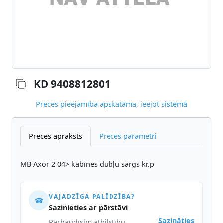
KD 9408812801
Preces pieejamība apskatāma, ieejot sistēmā
Preces apraksts
Preces parametri
MB Axor 2 04> kabīnes dubļu sargs kr.p
VAJADZĪGA PALĪDZĪBA?
☎
Sazinieties ar pārstāvi
Sazināties
Pārbaudīsim atbilstību,