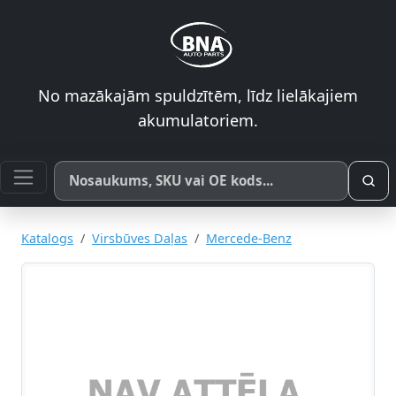
No mazākajām spuldzītēm, līdz lielākajiem
akumulatoriem.
Meklēt pēc produkta nosaukuma, SKU vai OE koda
Katalogs
Virsbūves Daļas
Mercede-Benz