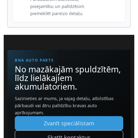
pieejamību un palīdzēsim
piemeklēt pareizo detaļu.
BNA AUTO PARTS
No mazākajām spuldzītēm,
līdz lielākajiem
akumulatoriem.
Sazinieties ar mums, ja vajag detaļu, atbilstības
pārbaudi vai ātru palīdzību kravas auto
aprīkojumam.
Zvanīt speciālistam
Skatīt kontaktus