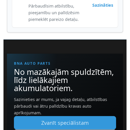
Sazināties
Pārbaudīsim atbilstību,
pieejamību un palīdzēsim
piemeklēt pareizo detaļu.
BNA AUTO PARTS
No mazākajām spuldzītēm,
līdz lielākajiem
akumulatoriem.
Sazinieties ar mums, ja vajag detaļu, atbilstības
pārbaudi vai ātru palīdzību kravas auto
aprīkojumam.
Zvanīt speciālistam