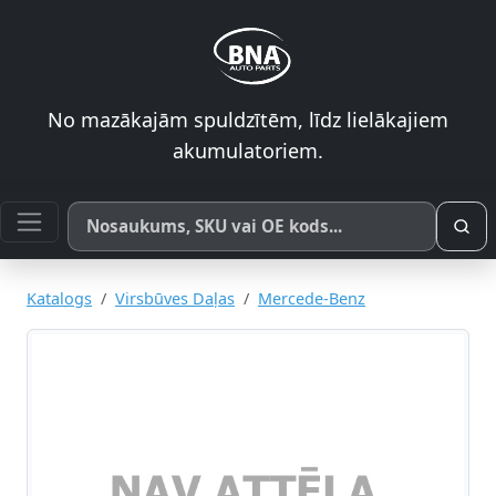
No mazākajām spuldzītēm, līdz lielākajiem
akumulatoriem.
Meklēt pēc produkta nosaukuma, SKU vai OE koda
Katalogs
Virsbūves Daļas
Mercede-Benz