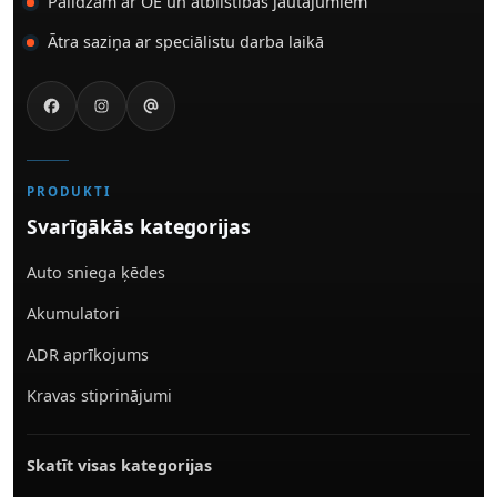
Palīdzam ar OE un atbilstības jautājumiem
Ātra saziņa ar speciālistu darba laikā
PRODUKTI
Svarīgākās kategorijas
Auto sniega ķēdes
Akumulatori
ADR aprīkojums
Kravas stiprinājumi
Skatīt visas kategorijas