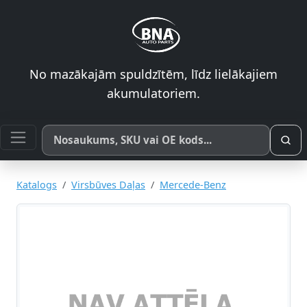
No mazākajām spuldzītēm, līdz lielākajiem
akumulatoriem.
Meklēt pēc produkta nosaukuma, SKU vai OE koda
Katalogs
Virsbūves Daļas
Mercede-Benz