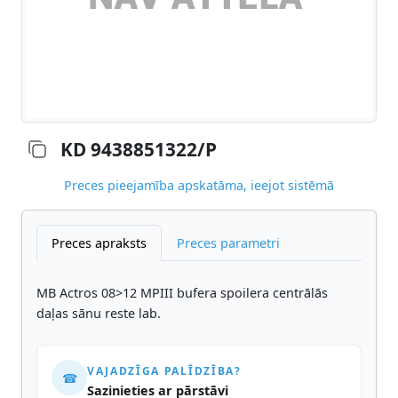
KD 9438851322/P
Preces pieejamība apskatāma, ieejot sistēmā
Preces apraksts
Preces parametri
MB Actros 08>12 MPIII bufera spoilera centrālās
daļas sānu reste lab.
VAJADZĪGA PALĪDZĪBA?
☎
Sazinieties ar pārstāvi