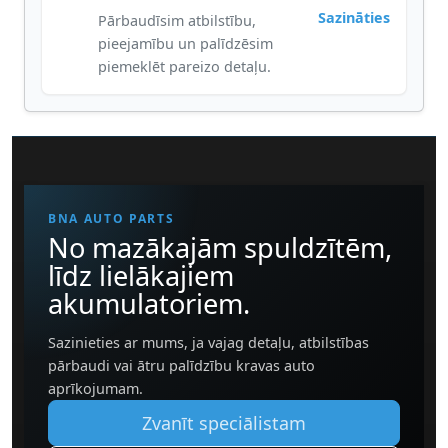
Sazināties
Pārbaudīsim atbilstību,
pieejamību un palīdzēsim
piemeklēt pareizo detaļu.
BNA AUTO PARTS
No mazākajām spuldzītēm,
līdz lielākajiem
akumulatoriem.
Sazinieties ar mums, ja vajag detaļu, atbilstības
pārbaudi vai ātru palīdzību kravas auto
aprīkojumam.
Zvanīt speciālistam