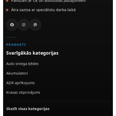
Palīdzam ar OE un atbilstības jautājumiem
Ātra saziņa ar speciālistu darba laikā
PRODUKTI
Svarīgākās kategorijas
Auto sniega ķēdes
Akumulatori
ADR aprīkojums
Kravas stiprinājumi
Skatīt visas kategorijas