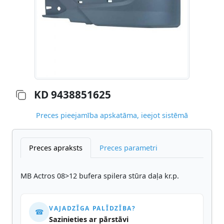
KD 9438851625
Preces pieejamība apskatāma, ieejot sistēmā
Preces apraksts
Preces parametri
MB Actros 08>12 bufera spilera stūra daļa kr.p.
VAJADZĪGA PALĪDZĪBA?
☎
Sazinieties ar pārstāvi