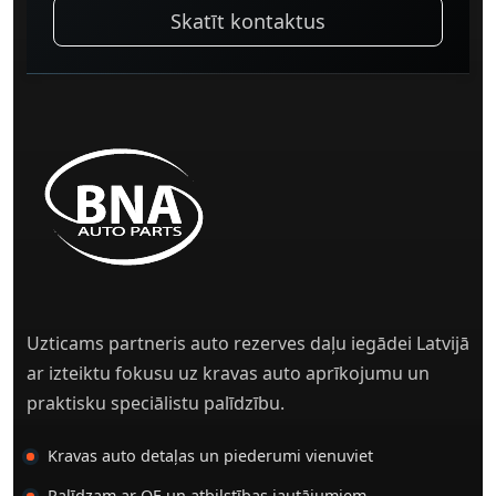
Skatīt kontaktus
Uzticams partneris auto rezerves daļu iegādei Latvijā
ar izteiktu fokusu uz kravas auto aprīkojumu un
praktisku speciālistu palīdzību.
Kravas auto detaļas un piederumi vienuviet
Palīdzam ar OE un atbilstības jautājumiem