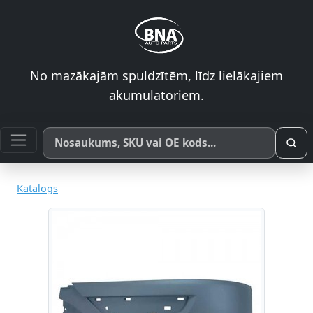
No mazākajām spuldzītēm, līdz lielākajiem
akumulatoriem.
Meklēt pēc produkta nosaukuma, SKU vai OE koda
Katalogs