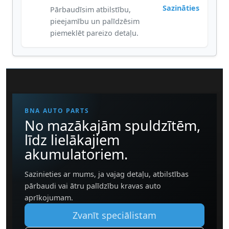
Sazināties
Pārbaudīsim atbilstību,
pieejamību un palīdzēsim
piemeklēt pareizo detaļu.
BNA AUTO PARTS
No mazākajām spuldzītēm,
līdz lielākajiem
akumulatoriem.
Sazinieties ar mums, ja vajag detaļu, atbilstības
pārbaudi vai ātru palīdzību kravas auto
aprīkojumam.
Zvanīt speciālistam