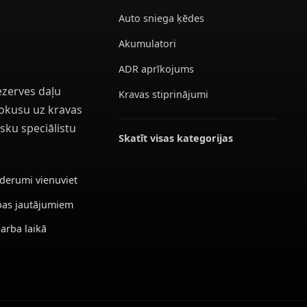
Auto sniega ķēdes
Akumulatori
ADR aprīkojums
ezerves daļu
Kravas stiprinājumi
 fokusu uz kravas
sku speciālistu
Skatīt visas kategorijas
ederumi vienuviet
ības jautājumiem
darba laikā