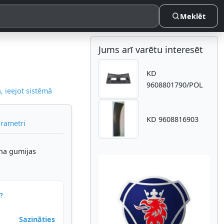
Meklēt
Jums arī varētu interesēt
KD
9608801790/POL
 ieejot sistēmā
KD 9608816903
arametri
na gumijas
?
Atpakaļ
Nākam
Sazināties