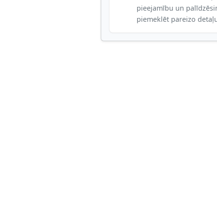
pieejamību un palīdzēs
piemeklēt pareizo detaļ