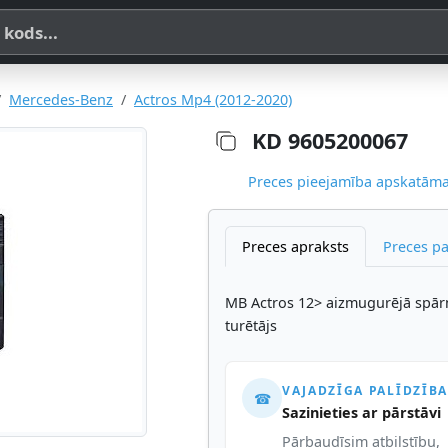
a, SKU vai OE koda
Mercedes-Benz
Actros Mp4 (2012-2020)
KD 9605200067
Preces pieejamība apskatāma,
Preces apraksts
Preces p
MB Actros 12> aizmugurējā spār
turētājs
VAJADZĪGA PALĪDZĪBA
☎
Sazinieties ar pārstāvi
Pārbaudīsim atbilstību,