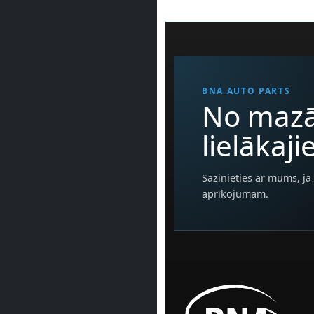
BNA AUTO PARTS
No mazā
lielākaj
Sazinieties ar mums, ja 
aprīkojumam.