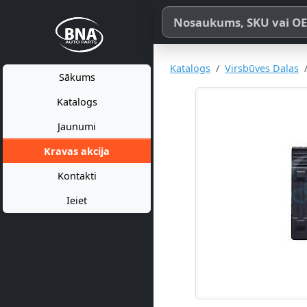
Meklēt pēc produkta nosaukum
Katalogs
Virsbūves Daļas
Sākums
Katalogs
Jaunumi
Kravas akcija
Kontakti
Ieiet