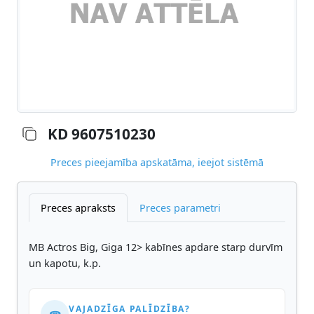
KD 9607510230
Preces pieejamība apskatāma, ieejot sistēmā
Preces apraksts
Preces parametri
MB Actros Big, Giga 12> kabīnes apdare starp durvīm
un kapotu, k.p.
VAJADZĪGA PALĪDZĪBA?