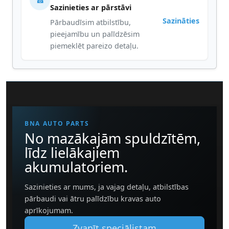
☎
Sazinieties ar pārstāvi
Sazināties
Pārbaudīsim atbilstību,
pieejamību un palīdzēsim
piemeklēt pareizo detaļu.
BNA AUTO PARTS
No mazākajām spuldzītēm,
līdz lielākajiem
akumulatoriem.
Sazinieties ar mums, ja vajag detaļu, atbilstības
pārbaudi vai ātru palīdzību kravas auto
aprīkojumam.
Zvanīt speciālistam