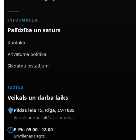
INFORMĀCIJA
Palīdzība un saturs
Kontakti
Privātuma politika
Sīkdatņu iestatījumi
SAZIŅA
Veikals un darba laiks
Pildas iela 15
,
Rīga
,
LV-1035
Veikals un konsultācijas uz vietas.
P-Pk: 09:00 - 18:00
Brīvdienās slēgts.