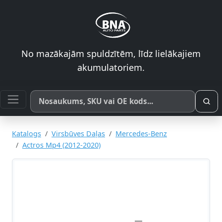
No mazākajām spuldzītēm, līdz lielākajiem
akumulatoriem.
Meklēt pēc produkta nosaukuma, SKU vai OE koda
Katalogs
Virsbūves Daļas
Mercedes-Benz
Actros Mp4 (2012-2020)