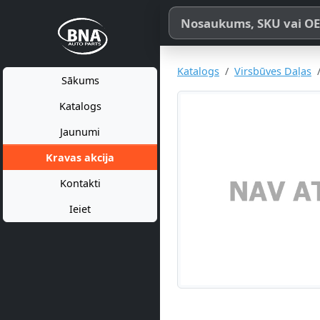
Meklēt pēc produkta nosaukum
Katalogs
Virsbūves Daļas
Sākums
Katalogs
Jaunumi
Kravas akcija
Kontakti
Ieiet