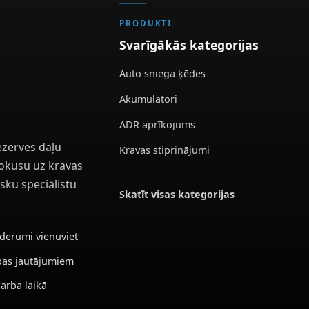
PRODUKTI
Svarīgākās kategorijas
Auto sniega ķēdes
Akumulatori
ADR aprīkojums
ezerves daļu
Kravas stiprinājumi
 fokusu uz kravas
sku speciālistu
Skatīt visas kategorijas
ederumi vienuviet
ības jautājumiem
darba laikā