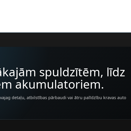
kajām spuldzītēm, līdz
iem akumulatoriem.
vajag detaļu, atbilstības pārbaudi vai ātru palīdzību kravas auto