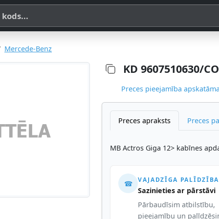
a, SKU vai OE koda
Mercede-Benz
KD 9607510630/CO
Preces pieejamība apskatāma,
Preces apraksts
Preces p
MB Actros Giga 12> kabīnes apdar
VAJADZĪGA PALĪDZĪBA
☎
Sazinieties ar pārstāvi
Pārbaudīsim atbilstību,
pieejamību un palīdzēs