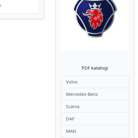
u.
Atpakaļ
Nākam
PDF katalogi
Volvo
Mercedes-Benz
Scania
DAF
MAN