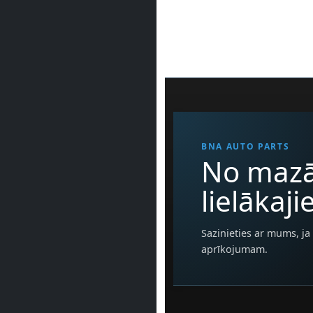
BNA AUTO PARTS
No mazā
lielākaj
Sazinieties ar mums, ja 
aprīkojumam.