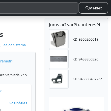
Meklēt
Jums arī varētu interesēt
S
KD 9305200019
 ieejot sistēmā
KD 9438850326
arametri
e/vējtveris kr.p.
KD 9438804872/P
?
Sazināties
im