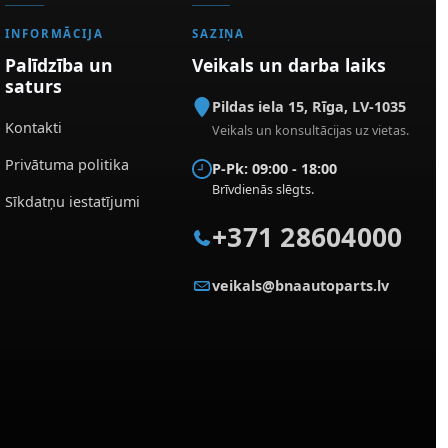
INFORMĀCIJA
SAZIŅA
Palīdzība un
Veikals un darba laiks
saturs
Pildas iela 15
,
Rīga
,
LV-1035
Kontakti
Veikals un konsultācijas uz vietas.
Privātuma politika
P-Pk: 09:00 - 18:00
Brīvdienās slēgts.
Sīkdatņu iestatījumi
+371 28604000
veikals@bnaautoparts.lv