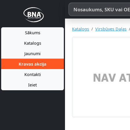
Meklēt pēc produkta nosaukum
Katalogs
Virsbūves Daļas
Sākums
Katalogs
Jaunumi
Kravas akcija
Kontakti
Ieiet