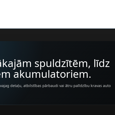
kajām spuldzītēm, līdz
iem akumulatoriem.
vajag detaļu, atbilstības pārbaudi vai ātru palīdzību kravas auto