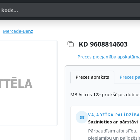
a, SKU vai OE koda
Mercede-Benz
KD 9608814603
Preces pieejamība apskatāma,
Preces apraksts
Preces p
MB Actros 12> priekšējais dubļu
VAJADZĪGA PALĪDZĪBA
☎
Sazinieties ar pārstāvi
Pārbaudīsim atbilstību,
pieejamību un palīdzēs