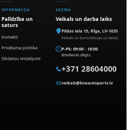
INFORMĀCIJA
SAZIŅA
Palīdzība un
Veikals un darba laiks
saturs
Pildas iela 15
,
Rīga
,
LV-1035
Kontakti
Veikals un konsultācijas uz vietas.
Privātuma politika
P-Pk: 09:00 - 18:00
Brīvdienās slēgts.
Sīkdatņu iestatījumi
+371 28604000
veikals@bnaautoparts.lv