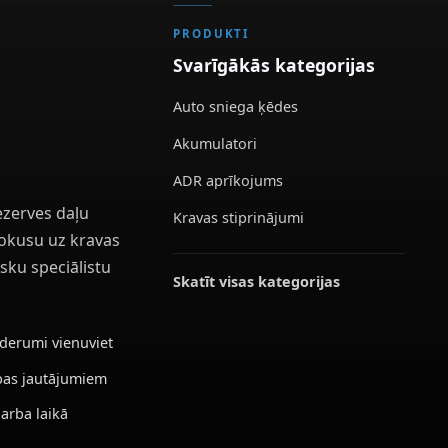
PRODUKTI
Svarīgākās kategorijas
Auto sniega ķēdes
Akumulatori
ADR aprīkojums
ezerves daļu
Kravas stiprinājumi
 fokusu uz kravas
sku speciālistu
Skatīt visas kategorijas
ederumi vienuviet
ības jautājumiem
darba laikā