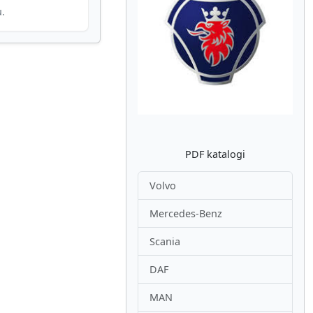
u.
Atpakaļ
Nākam
PDF katalogi
Volvo
Mercedes-Benz
Scania
DAF
MAN