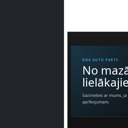
BNA AUTO PARTS
No mazā
lielākaj
Sazinieties ar mums, ja 
aprīkojumam.