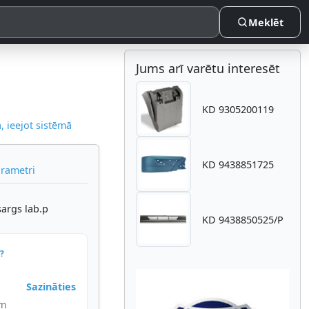
Meklēt
Jums arī varētu interesēt
KD 9305200119
 ieejot sistēmā
KD 9438851725
arametri
sargs lab.p
KD 9438850525/P
?
Sazināties
im