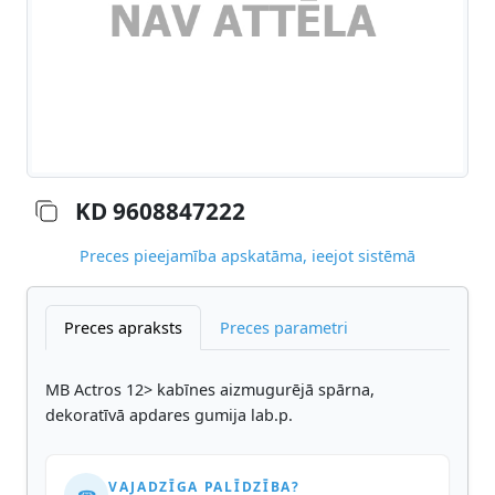
KD 9608847222
Preces pieejamība apskatāma, ieejot sistēmā
Preces apraksts
Preces parametri
MB Actros 12> kabīnes aizmugurējā spārna,
dekoratīvā apdares gumija lab.p.
VAJADZĪGA PALĪDZĪBA?