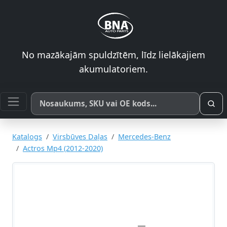
No mazākajām spuldzītēm, līdz lielākajiem
akumulatoriem.
Meklēt pēc produkta nosaukuma, SKU vai OE koda
Katalogs
Virsbūves Daļas
Mercedes-Benz
Actros Mp4 (2012-2020)