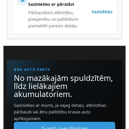
☎
Sazinieties ar pārstāvi
Sazināties
Pārbaudīsim atbilstību,
pieejamību un palīdzēsim
piemeklēt pareizo detaļu.
BNA AUTO PARTS
No mazākajām spuldzītēm,
līdz lielākajiem
akumulatoriem.
Sazinieties ar mums, ja vajag detaļu, atbilstības
pārbaudi vai ātru palīdzību kravas auto
aprīkojumam.
Zvanīt speciālistam