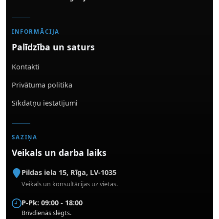
INFORMĀCIJA
Palīdzība un saturs
Kontakti
Privātuma politika
Sīkdatņu iestatījumi
SAZIŅA
Veikals un darba laiks
Pildas iela 15
,
Rīga
,
LV-1035
Veikals un konsultācijas uz vietas.
P-Pk: 09:00 - 18:00
Brīvdienās slēgts.