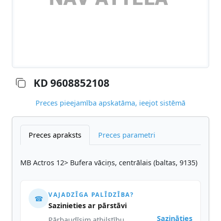
KD 9608852108
Preces pieejamība apskatāma, ieejot sistēmā
Preces apraksts
Preces parametri
MB Actros 12> Bufera vāciņs, centrālais (baltas, 9135)
VAJADZĪGA PALĪDZĪBA?
☎
Sazinieties ar pārstāvi
Sazināties
Pārbaudīsim atbilstību,