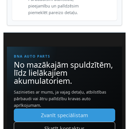
pieejamību un palīdzēsim
piemeklēt pareizo detaļu.
BNA AUTO PARTS
No mazākajām spuldzītēm,
līdz lielākajiem
akumulatoriem.
Sazinieties ar mums, ja vajag detaļu, atbilstības
pārbaudi vai ātru palīdzību kravas auto
aprīkojumam.
Zvanīt speciālistam
Skatīt kontaktus