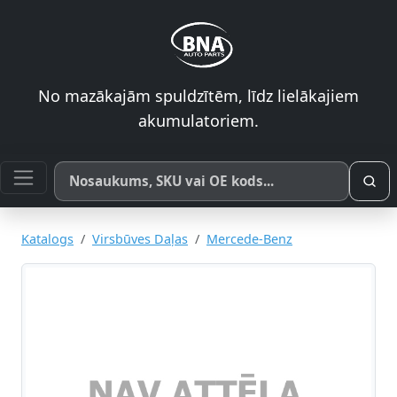
No mazākajām spuldzītēm, līdz lielākajiem
akumulatoriem.
Meklēt pēc produkta nosaukuma, SKU vai OE koda
Katalogs
Virsbūves Daļas
Mercede-Benz