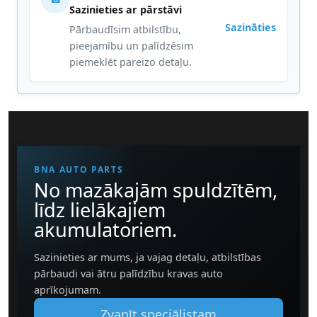
Sazinieties ar pārstāvi
Sazināties
Pārbaudīsim atbilstību,
pieejamību un palīdzēsim
piemeklēt pareizo detaļu.
BNA AUTO PARTS
No mazākajām spuldzītēm,
līdz lielākajiem
akumulatoriem.
Sazinieties ar mums, ja vajag detaļu, atbilstības
pārbaudi vai ātru palīdzību kravas auto
aprīkojumam.
Zvanīt speciālistam