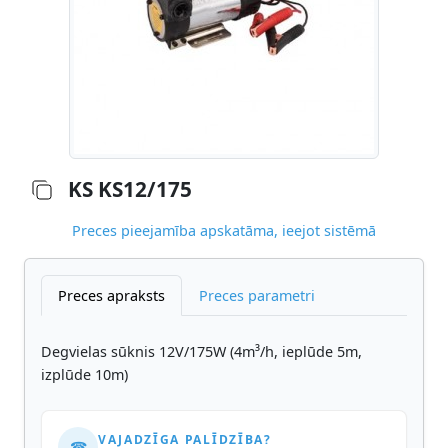
KS KS12/175
Preces pieejamība apskatāma, ieejot sistēmā
Preces apraksts
Preces parametri
Degvielas sūknis 12V/175W (4m³/h, ieplūde 5m,
izplūde 10m)
VAJADZĪGA PALĪDZĪBA?
☎