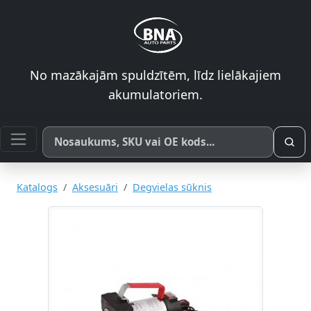
No mazākajām spuldzītēm, līdz lielākajiem
akumulatoriem.
Meklēt pēc produkta nosaukuma, SKU vai OE koda
Katalogs
Aksesuāri
Degvielas sūknis