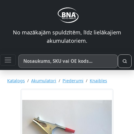
No mazākajām spuldzītēm, līdz lielākajiem
akumulatoriem.
Meklēt pēc produkta nosaukuma, SKU vai OE koda
Katalogs
Akumulatori
Piederumi
Knaibles