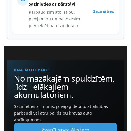
Sazinieties ar pārstāvi
Sazināties
Pārbaudīsim atbilstību,
pieejamību un palīdzēsim
piemeklēt pareizo detaļu.
BNA AUTO PARTS
No mazākajām spuldzītēm,
līdz lielākajiem
akumulatoriem.
Sazinieties ar mums, ja vajag detaļu, atbilstības
pārbaudi vai ātru palīdzību kravas auto
aprīkojumam.
Zvanīt speciālistam