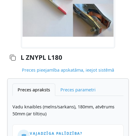
L ZNYPL L180
Preces pieejamība apskatāma, ieejot sistēmā
Preces apraksts
Preces parametri
Vadu knaibles (melns/sarkans), 180mm, atvērums
50mm (ar tiltiņu)
VAJADZĪGA PALĪDZĪBA?
☎