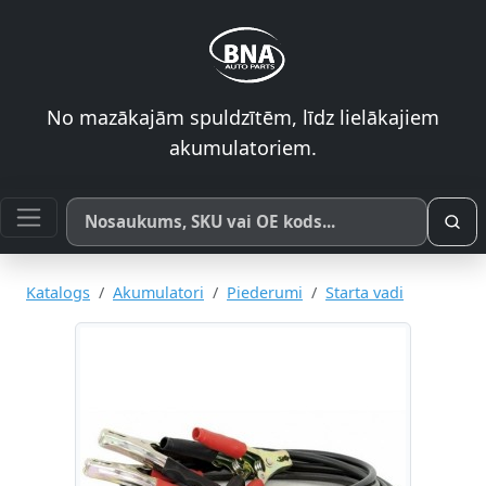
No mazākajām spuldzītēm, līdz lielākajiem
akumulatoriem.
Meklēt pēc produkta nosaukuma, SKU vai OE koda
Katalogs
Akumulatori
Piederumi
Starta vadi