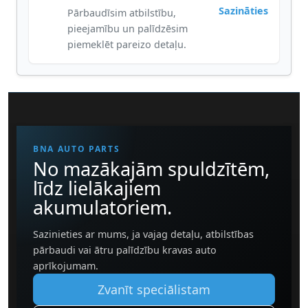
Sazināties
Pārbaudīsim atbilstību,
pieejamību un palīdzēsim
piemeklēt pareizo detaļu.
BNA AUTO PARTS
No mazākajām spuldzītēm,
līdz lielākajiem
akumulatoriem.
Sazinieties ar mums, ja vajag detaļu, atbilstības
pārbaudi vai ātru palīdzību kravas auto
aprīkojumam.
Zvanīt speciālistam