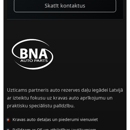
Skatīt kontaktus
Uzticams partneris auto rezerves daļu iegādei Latvijā
ar izteiktu fokusu uz kravas auto aprīkojumu un
praktisku speciālistu palīdzību.
Kravas auto detaļas un piederumi vienuviet
Palīdzam ar OE un atbilstības jautājumiem