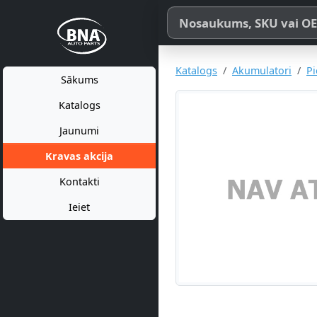
Meklēt pēc produkta nosaukum
Katalogs
Akumulatori
P
Sākums
Katalogs
Jaunumi
Kravas akcija
Kontakti
Ieiet