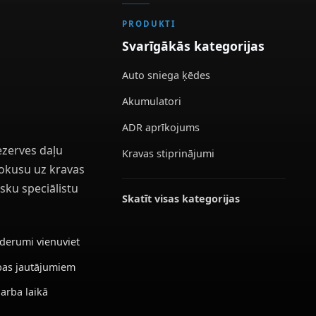
PRODUKTI
Svarīgākās kategorijas
Auto sniega ķēdes
Akumulatori
ADR aprīkojums
ezerves daļu
Kravas stiprinājumi
 fokusu uz kravas
sku speciālistu
Skatīt visas kategorijas
ederumi vienuviet
ības jautājumiem
darba laikā