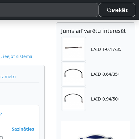
Meklēt
Jums arī varētu interesēt
LAID T-0.17/35
 ieejot sistēmā
LAID 0.64/35+
arametri
LAID 0.94/50+
?
Sazināties
im