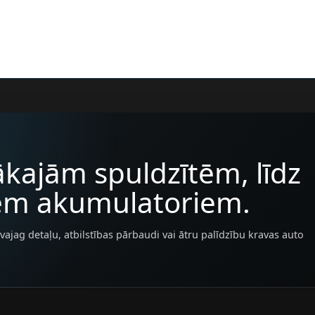
kajām spuldzītēm, līdz
iem akumulatoriem.
vajag detaļu, atbilstības pārbaudi vai ātru palīdzību kravas auto