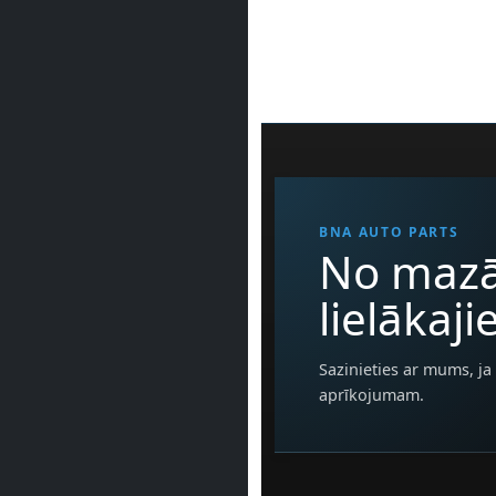
BNA AUTO PARTS
No mazā
lielākaj
Sazinieties ar mums, ja 
aprīkojumam.