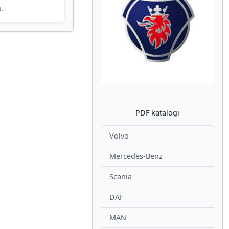
u.
Atpakaļ
Nākam
PDF katalogi
Volvo
Mercedes-Benz
Scania
DAF
MAN