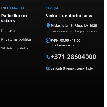
INFORMĀCIJA
SAZIŅA
Palīdzība un
Veikals un darba laiks
saturs
Pildas iela 15
,
Rīga
,
LV-1035
Kontakti
Veikals un konsultācijas uz vietas.
Privātuma politika
P-Pk: 09:00 - 18:00
Brīvdienās slēgts.
Sīkdatņu iestatījumi
+371 28604000
veikals@bnaautoparts.lv