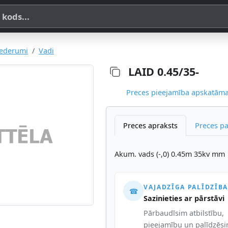
a, SKU vai OE koda
iederumi
Vadi
LAID 0.45/35-
Preces pieejamība apskatāma,
Preces apraksts
Preces p
Akum. vads (-,0) 0.45m 35kv mm
VAJADZĪGA PALĪDZĪBA
☎
Sazinieties ar pārstāvi
Pārbaudīsim atbilstību,
pieejamību un palīdzēs