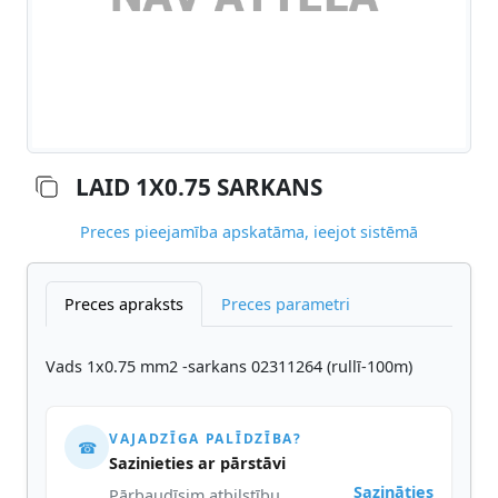
LAID 1X0.75 SARKANS
Preces pieejamība apskatāma, ieejot sistēmā
Preces apraksts
Preces parametri
Vads 1x0.75 mm2 -sarkans 02311264 (rullī-100m)
VAJADZĪGA PALĪDZĪBA?
☎
Sazinieties ar pārstāvi
Sazināties
Pārbaudīsim atbilstību,