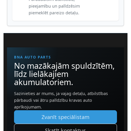
pieejamību un palīdzēsim
piemeklēt pareizo detaļu.
BNA AUTO PARTS
No mazākajām spuldzītēm,
līdz lielākajiem
akumulatoriem.
Sazinieties ar mums, ja vajag detaļu, atbilstības
pārbaudi vai ātru palīdzību kravas auto
aprīkojumam.
Zvanīt speciālistam
Skatīt kontaktus