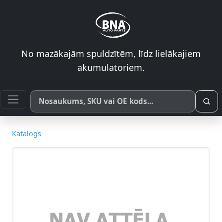
No mazākajām spuldzītēm, līdz lielākajiem
akumulatoriem.
Meklēt pēc produkta nosaukuma, SKU vai OE koda
Katalogs