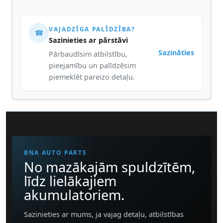
VAJADZĪGA PALĪDZĪBA?
☎
Sazinieties ar pārstāvi
Sazināties
Pārbaudīsim atbilstību,
pieejamību un palīdzēsim
piemeklēt pareizo detaļu.
BNA AUTO PARTS
No mazākajām spuldzītēm,
līdz lielākajiem
akumulatoriem.
Sazinieties ar mums, ja vajag detaļu, atbilstības