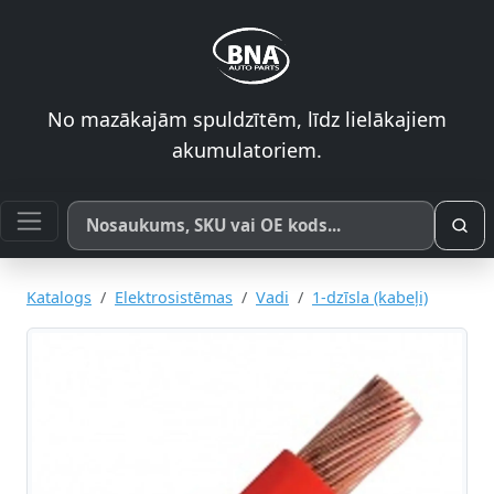
No mazākajām spuldzītēm, līdz lielākajiem
akumulatoriem.
Meklēt pēc produkta nosaukuma, SKU vai OE koda
Katalogs
Elektrosistēmas
Vadi
1-dzīsla (kabeļi)