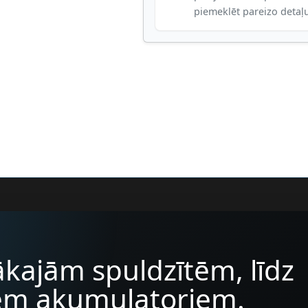
piemeklēt pareizo detaļ
kajām spuldzītēm, līdz
iem akumulatoriem.