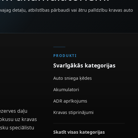
vajag detaļu, atbilstības pārbaudi vai ātru palīdzību kravas auto
PRODUKTI
Svarīgākās kategorijas
Auto sniega ķēdes
Akumulatori
ADR aprīkojums
ezerves daļu
Kravas stiprinājumi
 fokusu uz kravas
sku speciālistu
Skatīt visas kategorijas