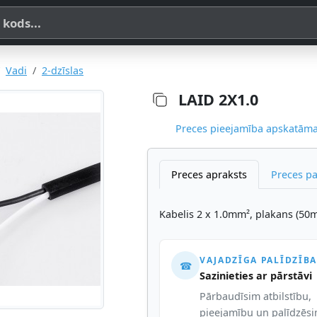
a, SKU vai OE koda
Vadi
2-dzīslas
LAID 2X1.0
Preces pieejamība apskatāma,
Preces apraksts
Preces p
Kabelis 2 x 1.0mm², plakans (50m 
VAJADZĪGA PALĪDZĪBA
☎
Sazinieties ar pārstāvi
Pārbaudīsim atbilstību,
pieejamību un palīdzēs