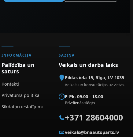
INFORMĀCIJA
SAZIŅA
Palīdzība un
Veikals un darba laiks
saturs
Pildas iela 15
,
Rīga
,
LV-1035
Kontakti
Veikals un konsultācijas uz vietas.
Privātuma politika
P-Pk: 09:00 - 18:00
Brīvdienās slēgts.
Sīkdatņu iestatījumi
+371 28604000
veikals@bnaautoparts.lv