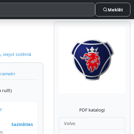
Meklēt
 ieejot sistēmā
Atpakaļ
Nākam
arametri
rullī)
PDF katalogi
?
Volvo
Sazināties
im