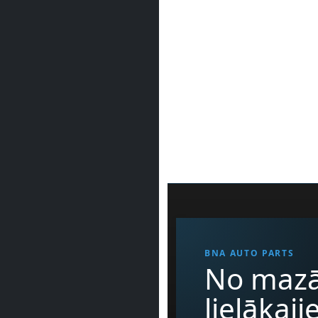
BNA AUTO PARTS
No mazā
lielākaj