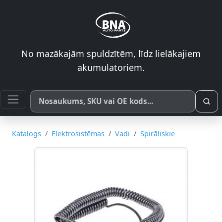
No mazākajām spuldzītēm, līdz lielākajiem
akumulatoriem.
Meklēt pēc produkta nosaukuma, SKU vai OE koda
Katalogs
Elektrosistēmas
Vadi
Spirāliskie