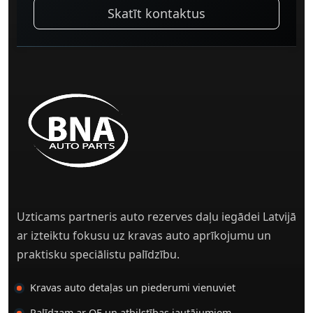
Skatīt kontaktus
Uzticams partneris auto rezerves daļu iegādei Latvijā
ar izteiktu fokusu uz kravas auto aprīkojumu un
praktisku speciālistu palīdzību.
Kravas auto detaļas un piederumi vienuviet
Palīdzam ar OE un atbilstības jautājumiem