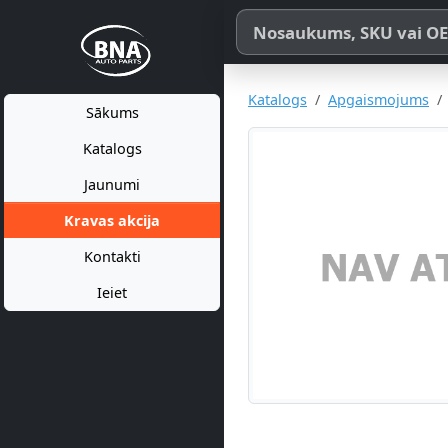
Meklēt pēc produkta nosaukum
Katalogs
Apgaismojums
Sākums
Katalogs
Jaunumi
Kravas akcija
Kontakti
Ieiet