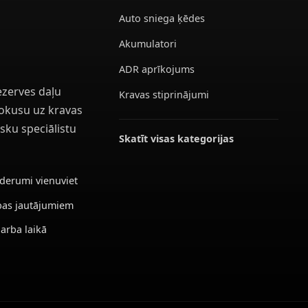
Auto sniega ķēdes
Akumulatori
ADR aprīkojums
ezerves daļu
Kravas stiprinājumi
 fokusu uz kravas
sku speciālistu
Skatīt visas kategorijas
ederumi vienuviet
ības jautājumiem
darba laikā