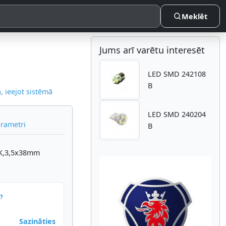
Meklēt
Jums arī varētu interesēt
LED SMD 242108
B
 ieejot sistēmā
LED SMD 240204
arametri
B
0K,3,5x38mm
?
Atpakaļ
Nākam
Sazināties