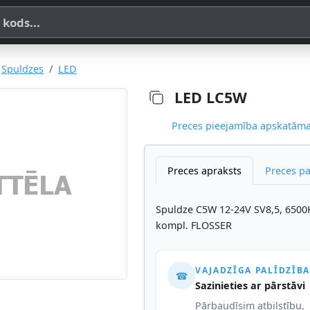
a, SKU vai OE koda
Spuldzes
LED
LED LC5W
Preces pieejamība apskatāma,
Preces apraksts
Preces p
Spuldze C5W 12-24V SV8,5, 650
kompl. FLOSSER
VAJADZĪGA PALĪDZĪBA
☎
Sazinieties ar pārstāvi
Pārbaudīsim atbilstību,