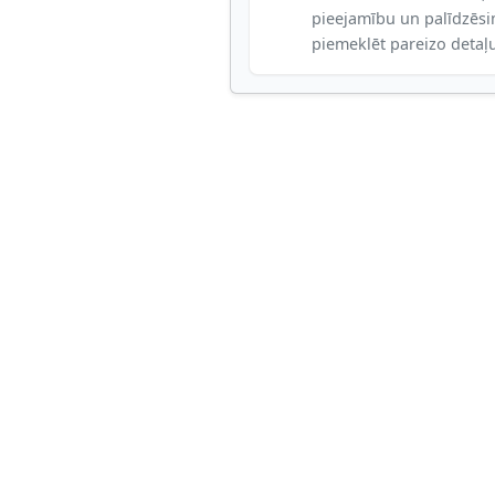
pieejamību un palīdzēs
piemeklēt pareizo detaļ