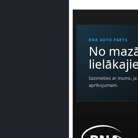
BNA AUTO PARTS
No mazā
lielākaj
Sazinieties ar mums, ja 
aprīkojumam.