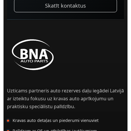
Skatīt kontaktus
Uzticams partneris auto rezerves daļu iegādei Latvijā
ar izteiktu fokusu uz kravas auto aprīkojumu un
praktisku speciālistu palīdzību.
Kravas auto detaļas un piederumi vienuviet
Palīdzam ar OE un atbilstības jautājumiem