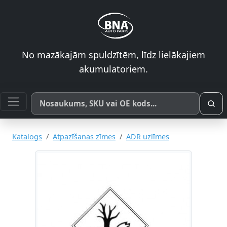
No mazākajām spuldzītēm, līdz lielākajiem
akumulatoriem.
Meklēt pēc produkta nosaukuma, SKU vai OE koda
Katalogs
Atpazīšanas zīmes
ADR uzlīmes