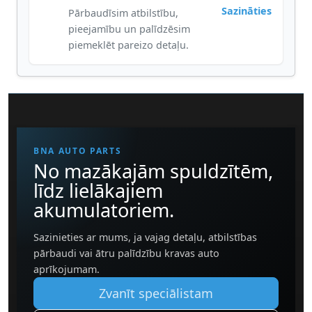
Sazināties
Pārbaudīsim atbilstību,
pieejamību un palīdzēsim
piemeklēt pareizo detaļu.
BNA AUTO PARTS
No mazākajām spuldzītēm,
līdz lielākajiem
akumulatoriem.
Sazinieties ar mums, ja vajag detaļu, atbilstības
pārbaudi vai ātru palīdzību kravas auto
aprīkojumam.
Zvanīt speciālistam