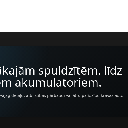
kajām spuldzītēm, līdz
iem akumulatoriem.
vajag detaļu, atbilstības pārbaudi vai ātru palīdzību kravas auto