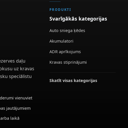
PRODUKTI
Svarīgākās kategorijas
Auto sniega ķēdes
Akumulatori
ADR aprīkojums
ezerves daļu
Kravas stiprinājumi
 fokusu uz kravas
sku speciālistu
Skatīt visas kategorijas
ederumi vienuviet
ības jautājumiem
darba laikā