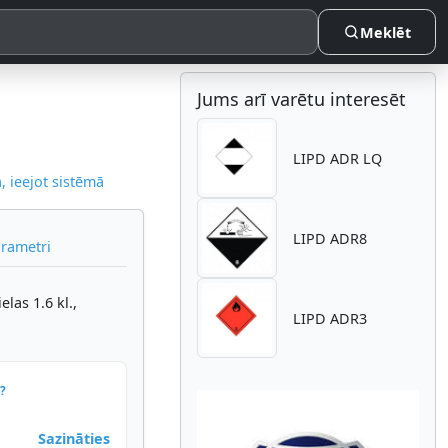
Meklēt
Jums arī varētu interesēt
LIPD ADR LQ
 ieejot sistēmā
LIPD ADR8
arametri
las 1.6 kl.,
LIPD ADR3
?
Sazināties