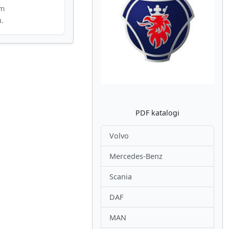
im
u.
Atpakaļ
Nākam
PDF katalogi
Volvo
Mercedes-Benz
Scania
DAF
MAN