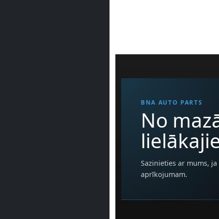
BNA AUTO PARTS
No mazā
lielākaj
Sazinieties ar mums, ja 
aprīkojumam.