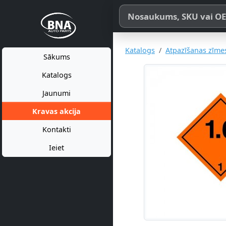
Meklēt pēc produkta nosaukum
Katalogs
Atpazīšanas zīme
Sākums
Katalogs
Jaunumi
Kravas akcija
Kontakti
Ieiet