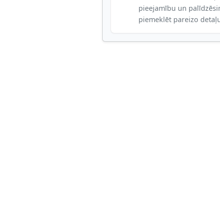
pieejamību un palīdzēs
piemeklēt pareizo detaļ