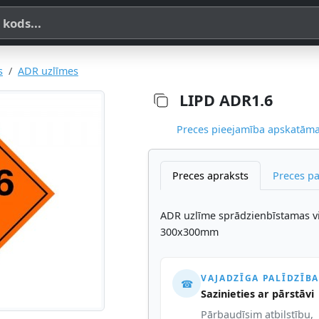
a, SKU vai OE koda
s
ADR uzlīmes
LIPD ADR1.6
Preces pieejamība apskatāma,
Preces apraksts
Preces p
ADR uzlīme sprādzienbīstamas vie
300x300mm
VAJADZĪGA PALĪDZĪBA
☎
Sazinieties ar pārstāvi
Pārbaudīsim atbilstību,