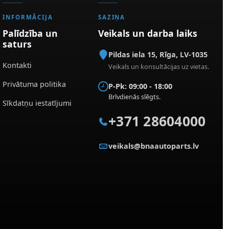
INFORMĀCIJA
SAZIŅA
Palīdzība un
Veikals un darba laiks
saturs
Pildas iela 15
,
Rīga
,
LV-1035
Kontakti
Veikals un konsultācijas uz vietas.
Privātuma politika
P-Pk: 09:00 - 18:00
Brīvdienās slēgts.
Sīkdatņu iestatījumi
+371 28604000
veikals@bnaautoparts.lv