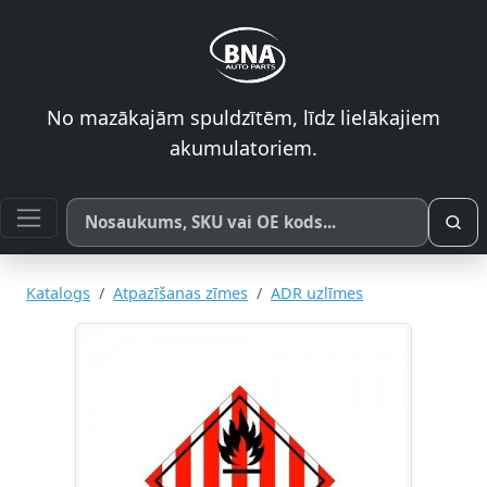
No mazākajām spuldzītēm, līdz lielākajiem
akumulatoriem.
Meklēt pēc produkta nosaukuma, SKU vai OE koda
Katalogs
Atpazīšanas zīmes
ADR uzlīmes