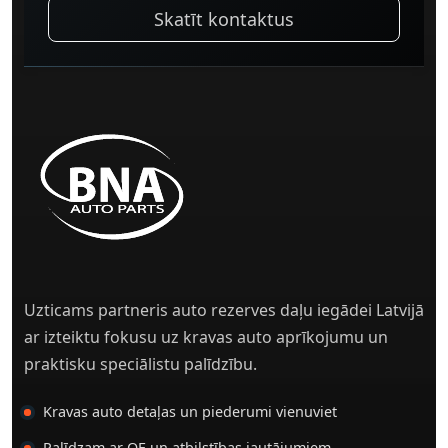
Skatīt kontaktus
Uzticams partneris auto rezerves daļu iegādei Latvijā
ar izteiktu fokusu uz kravas auto aprīkojumu un
praktisku speciālistu palīdzību.
Kravas auto detaļas un piederumi vienuviet
Palīdzam ar OE un atbilstības jautājumiem