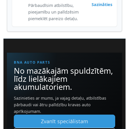
Sazināties
Pārbaudīsim atbilstību,
pieejamību un palīdzēsim
piemeklēt pareizo detaļu.
BNA AUTO PARTS
No mazākajām spuldzītēm,
līdz lielākajiem
akumulatoriem.
Sazinieties ar mums, ja vajag detaļu, atbilstības
pārbaudi vai ātru palīdzību kravas auto
aprīkojumam.
Zvanīt speciālistam