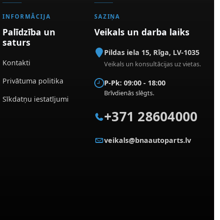
INFORMĀCIJA
SAZIŅA
Palīdzība un
Veikals un darba laiks
saturs
Pildas iela 15
,
Rīga
,
LV-1035
Kontakti
Veikals un konsultācijas uz vietas.
Privātuma politika
P-Pk: 09:00 - 18:00
Brīvdienās slēgts.
Sīkdatņu iestatījumi
+371 28604000
veikals@bnaautoparts.lv