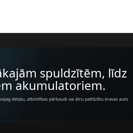
kajām spuldzītēm, līdz
iem akumulatoriem.
vajag detaļu, atbilstības pārbaudi vai ātru palīdzību kravas auto