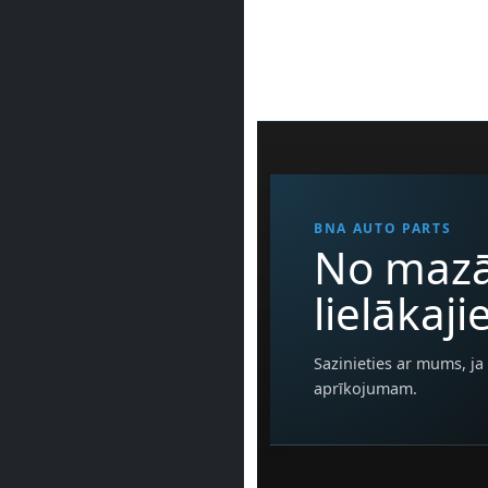
BNA AUTO PARTS
No mazā
lielākaj
Sazinieties ar mums, ja 
aprīkojumam.