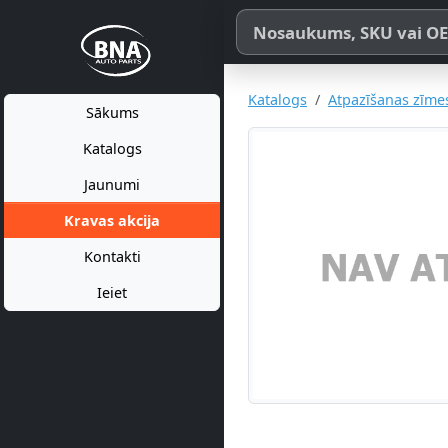
Meklēt pēc produkta nosaukum
Katalogs
Atpazīšanas zīme
Sākums
Katalogs
Jaunumi
Kravas akcija
Kontakti
Ieiet