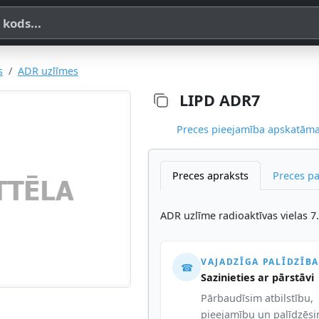
a, SKU vai OE koda
s
ADR uzlīmes
LIPD ADR7
Preces pieejamība apskatāma,
Preces apraksts
Preces p
ADR uzlīme radioaktīvas vielas 
VAJADZĪGA PALĪDZĪBA
☎
Sazinieties ar pārstāvi
Pārbaudīsim atbilstību,
pieejamību un palīdzēs