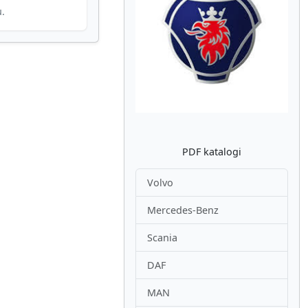
u.
Atpakaļ
Nākam
PDF katalogi
Volvo
Mercedes-Benz
Scania
DAF
MAN