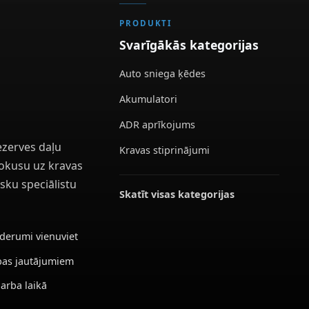
PRODUKTI
Svarīgākās kategorijas
Auto sniega ķēdes
Akumulatori
ADR aprīkojums
ezerves daļu
Kravas stiprinājumi
 fokusu uz kravas
sku speciālistu
Skatīt visas kategorijas
ederumi vienuviet
ības jautājumiem
darba laikā