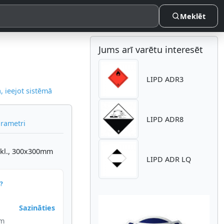
Meklēt
Jums arī varētu interesēt
LIPD ADR3
 ieejot sistēmā
LIPD ADR8
arametri
7.kl., 300x300mm
LIPD ADR LQ
?
Sazināties
im