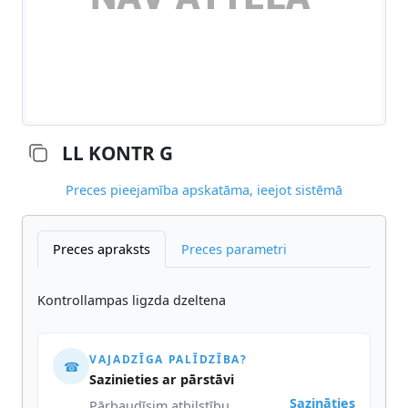
LL KONTR G
Preces pieejamība apskatāma, ieejot sistēmā
Preces apraksts
Preces parametri
Kontrollampas ligzda dzeltena
VAJADZĪGA PALĪDZĪBA?
☎
Sazinieties ar pārstāvi
Sazināties
Pārbaudīsim atbilstību,