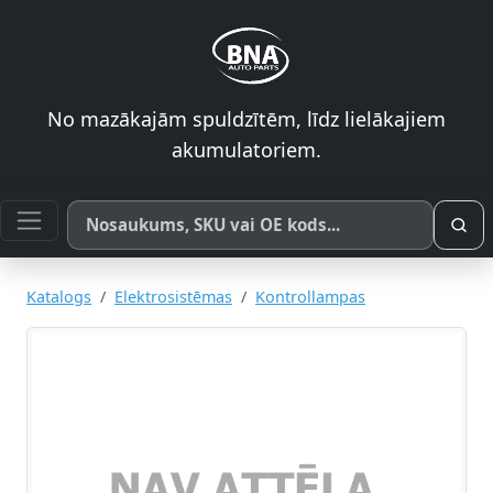
No mazākajām spuldzītēm, līdz lielākajiem
akumulatoriem.
Meklēt pēc produkta nosaukuma, SKU vai OE koda
Katalogs
Elektrosistēmas
Kontrollampas