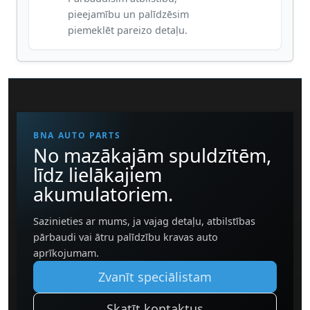
pieejamību un palīdzēsim
piemeklēt pareizo detaļu.
BNA AUTO PARTS
No mazākajām spuldzītēm,
līdz lielākajiem
akumulatoriem.
Sazinieties ar mums, ja vajag detaļu, atbilstības
pārbaudi vai ātru palīdzību kravas auto
aprīkojumam.
Zvanīt speciālistam
Skatīt kontaktus