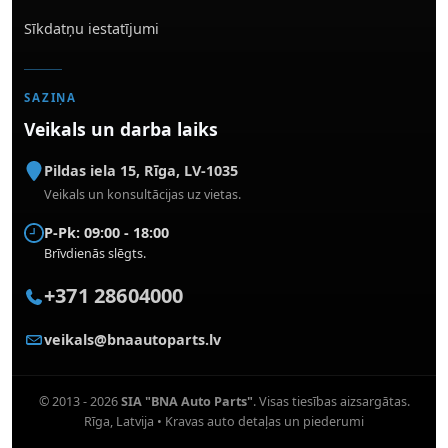
Sīkdatņu iestatījumi
SAZIŅA
Veikals un darba laiks
Pildas iela 15
,
Rīga
,
LV-1035
Veikals un konsultācijas uz vietas.
P-Pk: 09:00 - 18:00
Brīvdienās slēgts.
+371 28604000
veikals@bnaautoparts.lv
© 2013 - 2026
SIA "BNA Auto Parts"
. Visas tiesības aizsargātas.
Rīga, Latvija • Kravas auto detaļas un piederumi