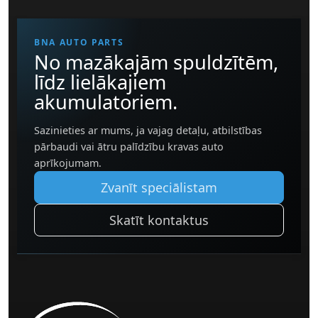
BNA AUTO PARTS
No mazākajām spuldzītēm,
līdz lielākajiem
akumulatoriem.
Sazinieties ar mums, ja vajag detaļu, atbilstības
pārbaudi vai ātru palīdzību kravas auto
aprīkojumam.
Zvanīt speciālistam
Skatīt kontaktus