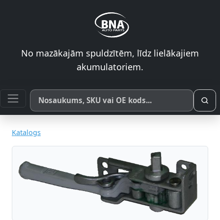
No mazākajām spuldzītēm, līdz lielākajiem
akumulatoriem.
Meklēt pēc produkta nosaukuma, SKU vai OE koda
Katalogs