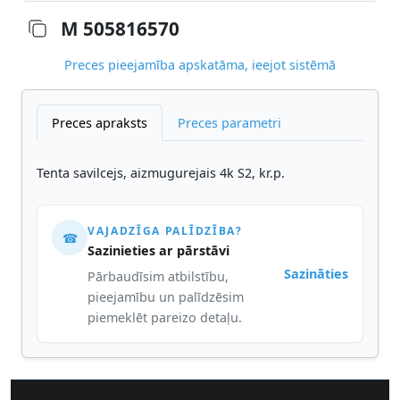
M 505816570
Preces pieejamība apskatāma, ieejot sistēmā
Preces apraksts
Preces parametri
Tenta savilcejs, aizmugurejais 4k S2, kr.p.
VAJADZĪGA PALĪDZĪBA?
☎
Sazinieties ar pārstāvi
Sazināties
Pārbaudīsim atbilstību,
pieejamību un palīdzēsim
piemeklēt pareizo detaļu.