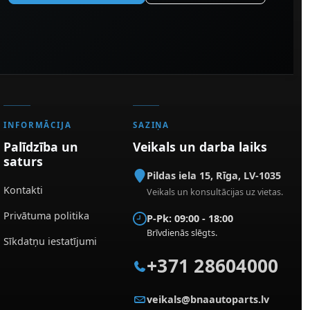
INFORMĀCIJA
SAZIŅA
Palīdzība un
Veikals un darba laiks
saturs
Pildas iela 15
,
Rīga
,
LV-1035
Kontakti
Veikals un konsultācijas uz vietas.
Privātuma politika
P-Pk: 09:00 - 18:00
Brīvdienās slēgts.
Sīkdatņu iestatījumi
+371 28604000
veikals@bnaautoparts.lv