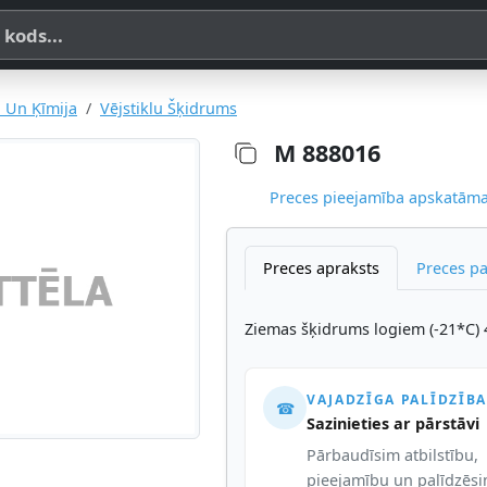
a, SKU vai OE koda
i Un Ķīmija
Vējstiklu Šķidrums
M 888016
Preces pieejamība apskatāma,
Preces apraksts
Preces p
Ziemas šķidrums logiem (-21*C) 
VAJADZĪGA PALĪDZĪBA
☎
Sazinieties ar pārstāvi
Pārbaudīsim atbilstību,
pieejamību un palīdzēs