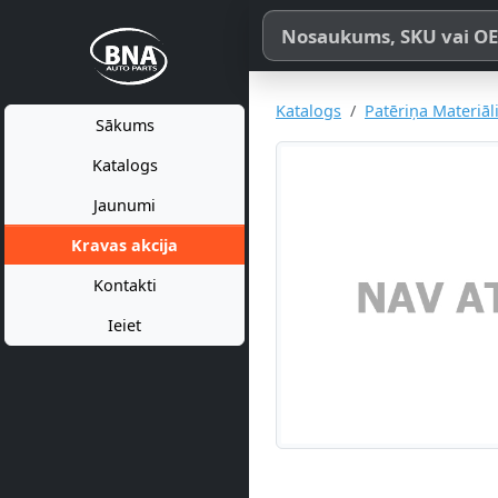
Meklēt pēc produkta nosaukum
Katalogs
Patēriņa Materiāl
Sākums
Katalogs
Jaunumi
Kravas akcija
Kontakti
Ieiet