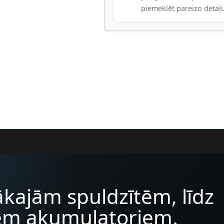
piemeklēt pareizo detaļ
kajām spuldzītēm, līdz
iem akumulatoriem.