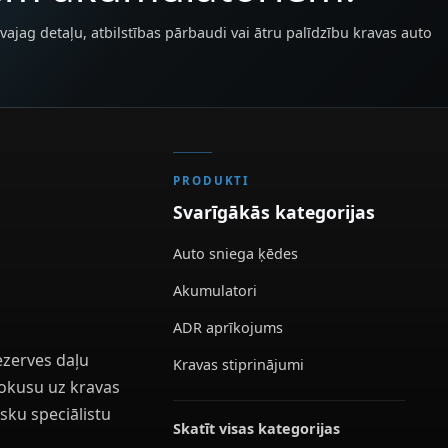
vajag detaļu, atbilstības pārbaudi vai ātru palīdzību kravas auto
PRODUKTI
Svarīgākās kategorijas
Auto sniega ķēdes
Akumulatori
ADR aprīkojums
ezerves daļu
Kravas stiprinājumi
 fokusu uz kravas
sku speciālistu
Skatīt visas kategorijas