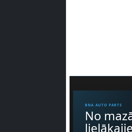
BNA AUTO PARTS
No mazā
lielākaj