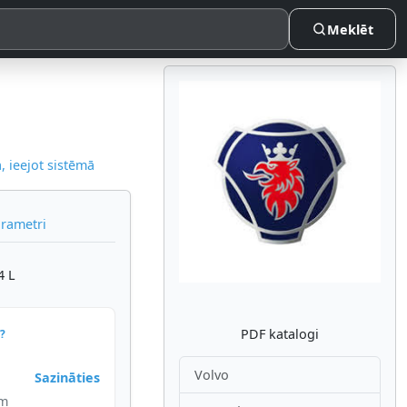
Meklēt
 ieejot sistēmā
Atpakaļ
Nākam
arametri
4 L
PDF katalogi
?
Volvo
Sazināties
im